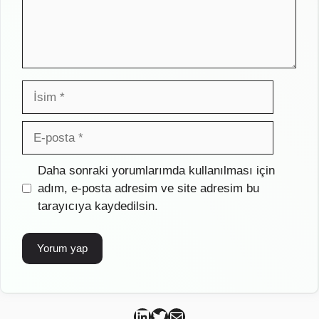
İsim
E-
posta
İnternet
Daha sonraki yorumlarımda kullanılması için
sitesi
adım, e-posta adresim ve site adresim bu
tarayıcıya kaydedilsin.
Can Kütahya Linkedin
Can Kütahya Twitter
Can Kütahya Mail