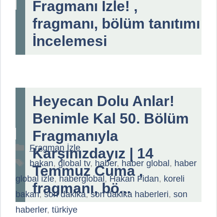
Fragmanı İzle! ,
fragmanı, bölüm tanıtımı
İncelemesi
Heyecan Dolu Anlar!
Benimle Kal 50. Bölüm
Fragmanıyla
Kategoriler
Fragman İzle
Karşınızdayız | 14
Etiketler
bakan
,
global tv
,
haber
,
haber global
,
haber
Temmuz Cuma ,
global izle
,
haberglobal
,
Hakan Fidan
,
koreli
fragmanı, bö...
bakan
,
son dakika
,
son dakika haberleri
,
son
haberler
,
türkiye