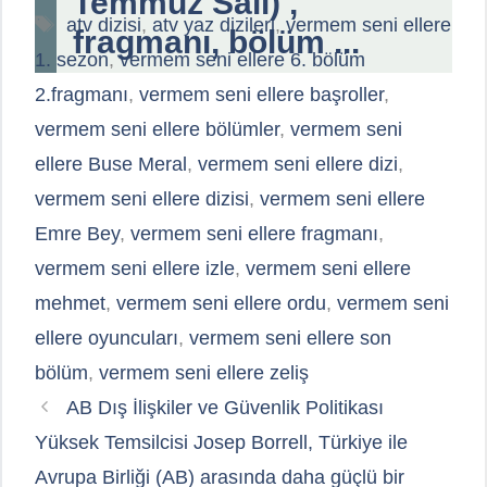
Temmuz Salı) ,
Etiketler
atv dizisi
,
atv yaz dizileri
,
vermem seni ellere
fragmanı, bölüm ...
1. sezon
,
vermem seni ellere 6. bölüm
2.fragmanı
,
vermem seni ellere başroller
,
vermem seni ellere bölümler
,
vermem seni
ellere Buse Meral
,
vermem seni ellere dizi
,
vermem seni ellere dizisi
,
vermem seni ellere
Emre Bey
,
vermem seni ellere fragmanı
,
vermem seni ellere izle
,
vermem seni ellere
mehmet
,
vermem seni ellere ordu
,
vermem seni
ellere oyuncuları
,
vermem seni ellere son
bölüm
,
vermem seni ellere zeliş
AB Dış İlişkiler ve Güvenlik Politikası
Yüksek Temsilcisi Josep Borrell, Türkiye ile
Avrupa Birliği (AB) arasında daha güçlü bir