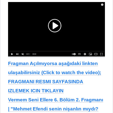
Fragman Açılmıyorsa aşağıdaki linkten
ulaşabilirsiniz (Click to watch the video);
FRAGMANI RESMI SAYFASINDA
IZLEMEK ICIN TIKLAYIN
Vermem Seni Ellere 6. Bölüm 2. Fragmanı
| ”Mehmet Efendi senin nişanlın mıydı?