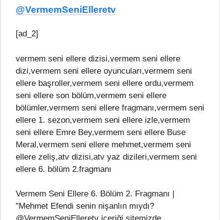
@VermemSeniElleretv
[ad_2]
vermem seni ellere dizisi,vermem seni ellere
dizi,vermem seni ellere oyuncuları,vermem seni
ellere başroller,vermem seni ellere ordu,vermem
seni ellere son bölüm,vermem seni ellere
bölümler,vermem seni ellere fragmanı,vermem seni
ellere 1. sezon,vermem seni ellere izle,vermem
seni ellere Emre Bey,vermem seni ellere Buse
Meral,vermem seni ellere mehmet,vermem seni
ellere zeliş,atv dizisi,atv yaz dizileri,vermem seni
ellere 6. bölüm 2.fragmanı
Vermem Seni Ellere 6. Bölüm 2. Fragmanı |
”Mehmet Efendi senin nişanlın mıydı?
@VermemSeniElleretv içeriği sitemizde