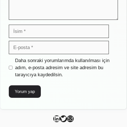
İsim
E-
posta
İnternet
Daha sonraki yorumlarımda kullanılması için
sitesi
adım, e-posta adresim ve site adresim bu
tarayıcıya kaydedilsin.
Can Kütahya Linkedin
Can Kütahya Twitter
Can Kütahya Mail