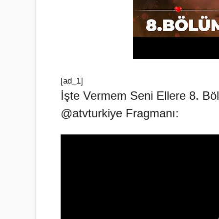
[ad_1]
İşte Vermem Seni Ellere 8. Bö
@atvturkiye Fragmanı: