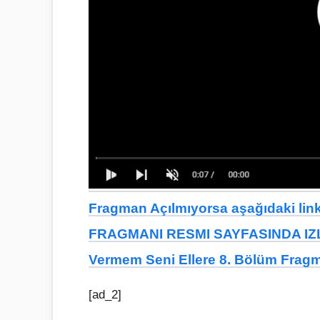
Fragman Açılmıyorsa aşağıdaki linkt
FRAGMANI RESMI SAYFASINDA IZL
Vermem Seni Ellere 8. Bölüm Fragm
[ad_2]