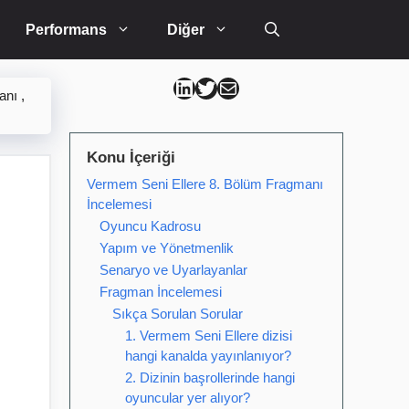
Performans
Diğer
Can Kütahya Linkedin
Can Kütahya Twitter
Can Kütahya Mail
nı ,
Konu İçeriği
Vermem Seni Ellere 8. Bölüm Fragmanı
İncelemesi
Oyuncu Kadrosu
Yapım ve Yönetmenlik
Senaryo ve Uyarlayanlar
Fragman İncelemesi
Sıkça Sorulan Sorular
1. Vermem Seni Ellere dizisi
hangi kanalda yayınlanıyor?
2. Dizinin başrollerinde hangi
oyuncular yer alıyor?