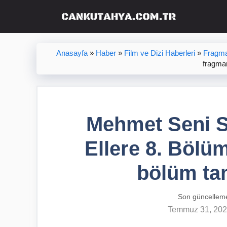
İçeriğe
atla
Anasayfa
»
Haber
»
Film ve Dizi Haberleri
»
Fragma
fragman
Mehmet Seni S
Ellere 8. Bölü
bölüm tan
Son güncellem
Temmuz 31, 20