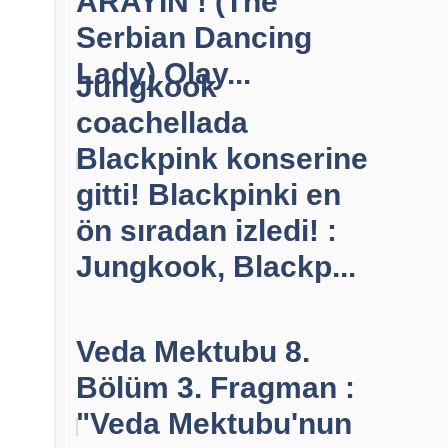
ARAYIN ! (The
Serbian Dancing
Lady) Olay...
Jungkook
coachellada
Blackpink konserine
gitti! Blackpinki en
ön sıradan izledi! :
Jungkook, Blackp...
Veda Mektubu 8.
Bölüm 3. Fragman :
"Veda Mektubu'nun