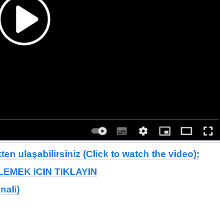
en ulaşabilirsiniz (Click to watch the video);
EMEK ICIN TIKLAYIN
nali)