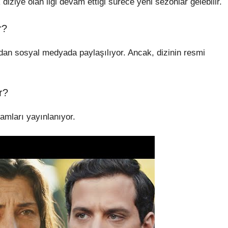
iziye olan ilgi devam ettiği sürece yeni sezonlar gelebilir.
r?
ından sosyal medyada paylaşılıyor. Ancak, dizinin resmi
r?
amları yayınlanıyor.