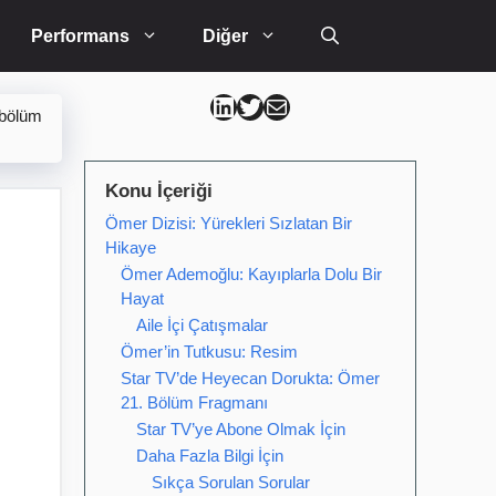
Performans
Diğer
Can Kütahya Linkedin
Can Kütahya Twitter
Can Kütahya Mail
 bölüm
Konu İçeriği
Ömer Dizisi: Yürekleri Sızlatan Bir
Hikaye
Ömer Ademoğlu: Kayıplarla Dolu Bir
Hayat
Aile İçi Çatışmalar
Ömer’in Tutkusu: Resim
Star TV’de Heyecan Dorukta: Ömer
21. Bölüm Fragmanı
Star TV’ye Abone Olmak İçin
Daha Fazla Bilgi İçin
Sıkça Sorulan Sorular