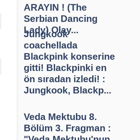
ARAYIN ! (The
Serbian Dancing
Lady) Olay...
Jungkook
coachellada
Blackpink konserine
gitti! Blackpinki en
ön sıradan izledi! :
Jungkook, Blackp...
Veda Mektubu 8.
Bölüm 3. Fragman :
"Veda Mektubu'nun