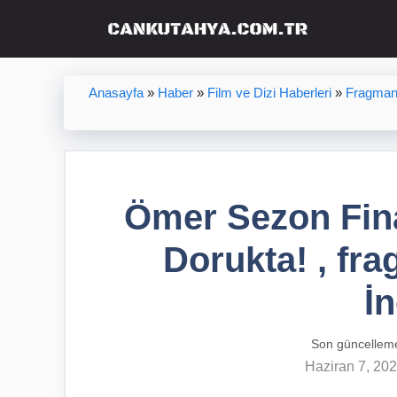
İçeriğe
atla
Anasayfa
»
Haber
»
Film ve Dizi Haberleri
»
Fragman 
Ömer Sezon Fin
Dorukta! , fra
İ
Son güncellem
Haziran 7, 20