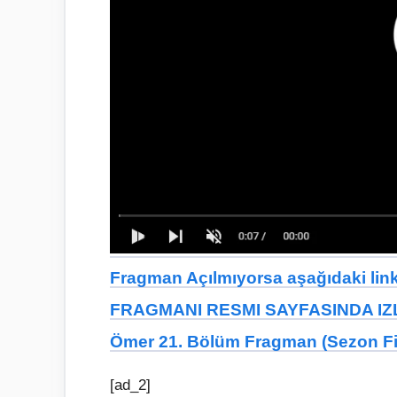
Fragman Açılmıyorsa aşağıdaki linkt
FRAGMANI RESMI SAYFASINDA IZL
Ömer 21. Bölüm Fragman (Sezon Fi
[ad_2]