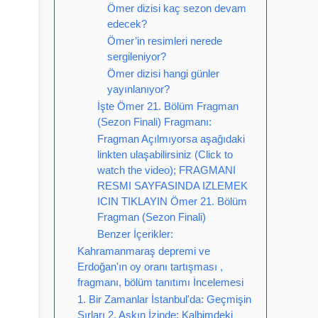
Ömer dizisi kaç sezon devam
edecek?
Ömer’in resimleri nerede
sergileniyor?
Ömer dizisi hangi günler
yayınlanıyor?
İşte Ömer 21. Bölüm Fragman
(Sezon Finali) Fragmanı:
Fragman Açılmıyorsa aşağıdaki
linkten ulaşabilirsiniz (Click to
watch the video); FRAGMANI
RESMI SAYFASINDA IZLEMEK
ICIN TIKLAYIN Ömer 21. Bölüm
Fragman (Sezon Finali)
Benzer İçerikler:
Kahramanmaraş depremi ve
Erdoğan'ın oy oranı tartışması ,
fragmanı, bölüm tanıtımı İncelemesi
1. Bir Zamanlar İstanbul'da: Geçmişin
Sırları 2. Aşkın İzinde: Kalbimdeki