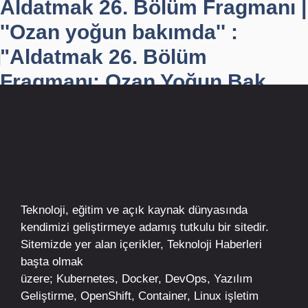
Aldatmak 26. Bölüm Fragmanı |
''Ozan yoğun bakımda'' :
"Aldatmak 26. Bölüm
Fragmanı: Ozan Yoğun Bak...
Teknoloji, eğitim ve açık kaynak dünyasında
kendimizi geliştirmeye adamış tutkulu bir sitedir.
Sitemizde yer alan içerikler,
Teknoloji Haberleri
başta olmak
üzere;
Kubernetes
,
Docker,
DevOps
, Yazılım
Geliştirme,
OpenShift
,
Container
,
Linux
işletim