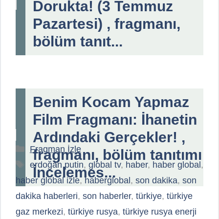
Dorukta! (3 Temmuz
Pazartesi) , fragmanı,
bölüm tanıt...
Benim Kocam Yapmaz
Film Fragmanı: İhanetin
Ardındaki Gerçekler! ,
Kategoriler
Fragman İzle
fragmanı, bölüm tanıtımı
Etiketler
erdoğan putin
,
global tv
,
haber
,
haber global
,
İncelemes...
haber global izle
,
haberglobal
,
son dakika
,
son
dakika haberleri
,
son haberler
,
türkiye
,
türkiye
gaz merkezi
,
türkiye rusya
,
türkiye rusya enerji