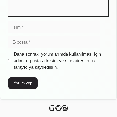
İsim
E-
posta
İnternet
Daha sonraki yorumlarımda kullanılması için
sitesi
adım, e-posta adresim ve site adresim bu
tarayıcıya kaydedilsin.
Can Kütahya Linkedin
Can Kütahya Twitter
Can Kütahya Mail