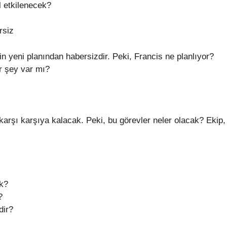
ıl etkilenecek?
rsiz
in yeni planından habersizdir. Peki, Francis ne planlıyor?
r şey var mı?
 karşı karşıya kalacak. Peki, bu görevler neler olacak? Ekip,
ak?
?
dir?