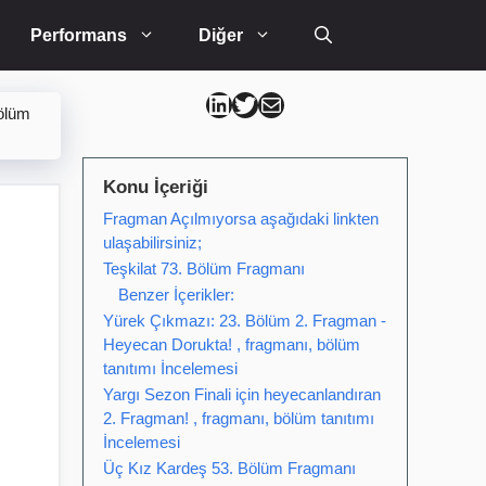
Performans
Diğer
Can Kütahya Linkedin
Can Kütahya Twitter
Can Kütahya Mail
bölüm
Konu İçeriği
Fragman Açılmıyorsa aşağıdaki linkten
ulaşabilirsiniz;
Teşkilat 73. Bölüm Fragmanı
Benzer İçerikler:
Yürek Çıkmazı: 23. Bölüm 2. Fragman -
Heyecan Dorukta! , fragmanı, bölüm
tanıtımı İncelemesi
Yargı Sezon Finali için heyecanlandıran
2. Fragman! , fragmanı, bölüm tanıtımı
İncelemesi
Üç Kız Kardeş 53. Bölüm Fragmanı