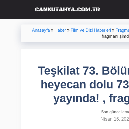
İçeriğe
atla
Anasayfa
»
Haber
»
Film ve Dizi Haberleri
»
Fragma
fragmanı şimdi
Teşkilat 73. Bölü
heyecan dolu 73
yayında! , fra
Son güncellem
Nisan 16, 20