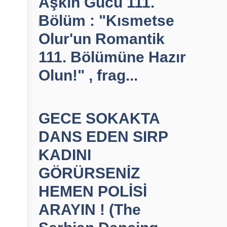
Aşkın Gücü 111.
Bölüm : "Kısmetse
Olur'un Romantik
111. Bölümüne Hazır
Olun!" , frag...
GECE SOKAKTA
DANS EDEN SIRP
KADINI
GÖRÜRSENİZ
HEMEN POLİSİ
ARAYIN ! (The