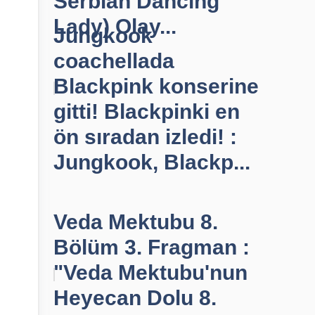
Serbian Dancing
Lady) Olay...
Jungkook
coachellada
Blackpink konserine
gitti! Blackpinki en
ön sıradan izledi! :
i
Jungkook, Blackp...
Veda Mektubu 8.
Bölüm 3. Fragman :
"Veda Mektubu'nun
Heyecan Dolu 8.