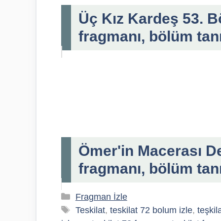
Üç Kız Kardeş 53. B
fragmanı, bölüm tan
Ömer'in Macerası De
fragmanı, bölüm tan
Kategoriler
Fragman İzle
Etiketler
Teskilat
,
teskilat 72 bolum izle
,
teşkil