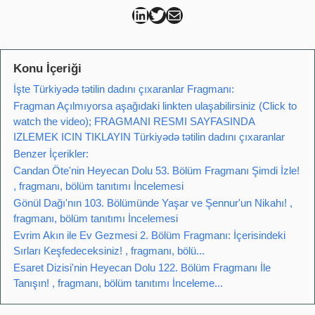
Can Kütahya Linkedin
Can Kütahya Twitter
Can Kütahya Mail
Konu İçeriği
İşte Türkiyədə tətilin dadını çıxaranlar Fragmanı:
Fragman Açılmıyorsa aşağıdaki linkten ulaşabilirsiniz (Click to
watch the video); FRAGMANI RESMI SAYFASINDA
IZLEMEK ICIN TIKLAYIN Türkiyədə tətilin dadını çıxaranlar
Benzer İçerikler:
Candan Öte'nin Heyecan Dolu 53. Bölüm Fragmanı Şimdi İzle!
, fragmanı, bölüm tanıtımı İncelemesi
Gönül Dağı'nın 103. Bölümünde Yaşar ve Şennur'un Nikahı! ,
fragmanı, bölüm tanıtımı İncelemesi
Evrim Akın ile Ev Gezmesi 2. Bölüm Fragmanı: İçerisindeki
Sırları Keşfedeceksiniz! , fragmanı, bölü...
Esaret Dizisi'nin Heyecan Dolu 122. Bölüm Fragmanı İle
Tanışın! , fragmanı, bölüm tanıtımı İnceleme...