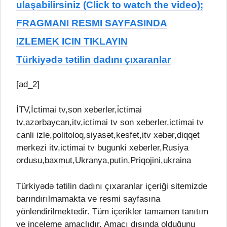
ulaşabilirsiniz (Click to watch the video);
FRAGMANI RESMI SAYFASINDA
IZLEMEK ICIN TIKLAYIN
Türkiyədə tətilin dadını çıxaranlar
[ad_2]
İTV,İctimai tv,son xeberler,i̇ctimai
tv,azərbaycan,itv,ictimai tv son xeberler,ictimai tv
canli izle,politoloq,siyasət,kesfet,itv xəbər,diqqet
merkezi itv,ictimai tv bugunki xeberler,Rusiya
ordusu,baxmut,Ukranya,putin,Priqojini,ukraina
Türkiyədə tətilin dadını çıxaranlar içeriği sitemizde
barındırılmamakta ve resmi sayfasına
yönlendirilmektedir. Tüm içerikler tamamen tanıtım
ve inceleme amaçlıdır. Amacı dışında olduğunu