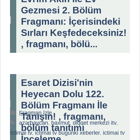
Gezmesi 2. Bölüm
Fragmanı: İçerisindeki
Sırları Keşfedeceksiniz!
, fragmanı, bölü...
Esaret Dizisi'nin
Heyecan Dolu 122.
Bölüm Fragmanı İle
Kategoriler
Fragman İzle
Tanışın! , fragmanı,
Etiketler
azərbaycan
,
baxmut
,
diqqet merkezi itv
,
bölüm tanıtımı
İctimai tv
,
ictimai tv bugunki xeberler
,
ictimai tv
İnceleme...