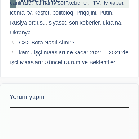
canli izle
,
ictimai tv son xeberler
,
İTV
,
itv xəbər
,
i̇ctimai tv
,
keşfet
,
politoloq
,
Priqojini
,
Putin
,
Rusiya ordusu
,
siyasət
,
son xeberler
,
ukraina
,
Ukranya
CS2 Beta Nasıl Alınır?
kamu işçi maaşları ne kadar 2021 – 2021’de
İşçi Maaşları: Güncel Durum ve Beklentiler
Yorum yapın
Yorum