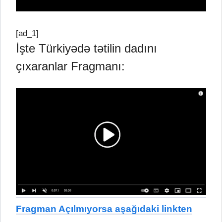
[ad_1]
İşte Türkiyədə tətilin dadını
çıxaranlar Fragmanı:
Fragman Açılmıyorsa aşağıdaki linkten