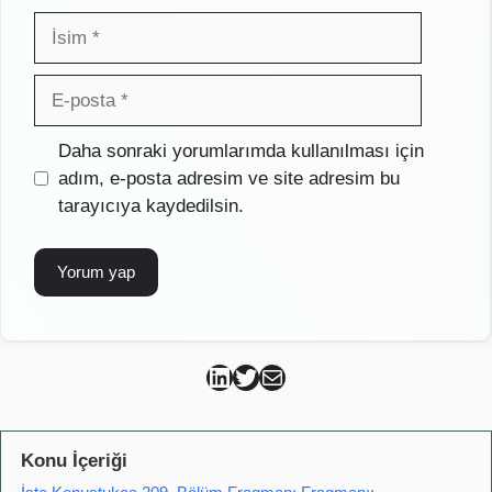
İsim
E-
posta
İnternet
Daha sonraki yorumlarımda kullanılması için
sitesi
adım, e-posta adresim ve site adresim bu
tarayıcıya kaydedilsin.
Can Kütahya Linkedin
Can Kütahya Twitter
Can Kütahya Mail
Konu İçeriği