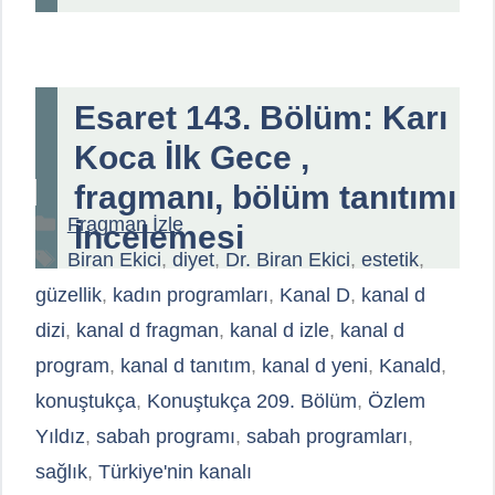
Esaret 143. Bölüm: Karı
Koca İlk Gece ,
fragmanı, bölüm tanıtımı
Kategoriler
Fragman İzle
İncelemesi
Etiketler
Biran Ekici
,
diyet
,
Dr. Biran Ekici
,
estetik
,
güzellik
,
kadın programları
,
Kanal D
,
kanal d
dizi
,
kanal d fragman
,
kanal d izle
,
kanal d
program
,
kanal d tanıtım
,
kanal d yeni
,
Kanald
,
konuştukça
,
Konuştukça 209. Bölüm
,
Özlem
Yıldız
,
sabah programı
,
sabah programları
,
sağlık
,
Türkiye'nin kanalı