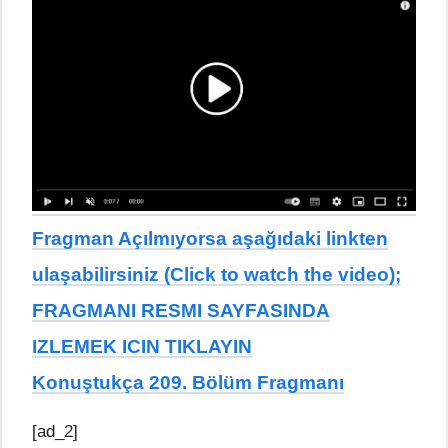
Fragman Açılmıyorsa aşağıdaki linkten
ulaşabilirsiniz (Click to watch the video);
FRAGMANI RESMI SAYFASINDA
IZLEMEK ICIN TIKLAYIN
Konuştukça 209. Bölüm Fragmanı
[ad_2]