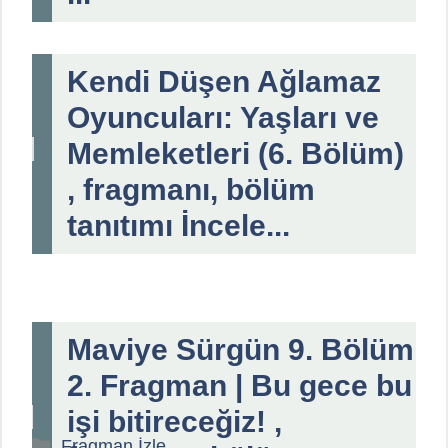
Kendi Düşen Ağlamaz
Oyuncuları: Yaşları ve
Memleketleri (6. Bölüm)
, fragmanı, bölüm
tanıtımı İncele...
Maviye Sürgün 9. Bölüm
2. Fragman | Bu gece bu
işi bitireceğiz! ,
Kategoriler
Fragman İzle