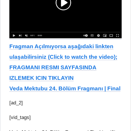
Fragman Açılmıyorsa aşağıdaki linkten
ulaşabilirsiniz (Click to watch the video);
FRAGMANI RESMI SAYFASINDA
IZLEMEK ICIN TIKLAYIN
Veda Mektubu 24. Bölüm Fragmanı | Final
[ad_2]
[vid_tags]