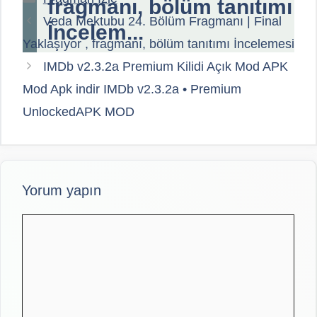
fragmanı, bölüm tanıtımı
Veda Mektubu 24. Bölüm Fragmanı | Final
İncelem...
Yaklaşıyor , fragmanı, bölüm tanıtımı İncelemesi
IMDb v2.3.2a Premium Kilidi Açık Mod APK
Mod Apk indir IMDb v2.3.2a • Premium
UnlockedAPK MOD
Yorum yapın
Yorum