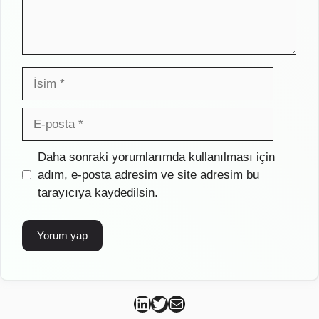
İsim
E-
posta
İnternet
Daha sonraki yorumlarımda kullanılması için
sitesi
adım, e-posta adresim ve site adresim bu
tarayıcıya kaydedilsin.
Can Kütahya Linkedin
Can Kütahya Twitter
Can Kütahya Mail