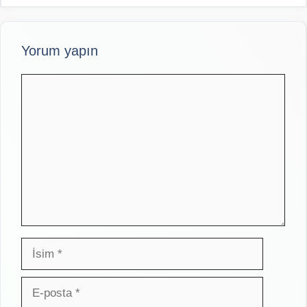
Yorum yapın
Yorum
İsim
E-
posta