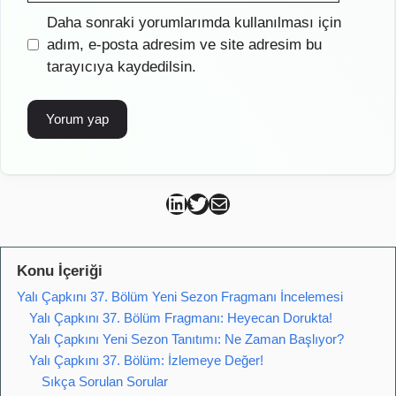
İnternet
Daha sonraki yorumlarımda kullanılması için
sitesi
adım, e-posta adresim ve site adresim bu
tarayıcıya kaydedilsin.
Can Kütahya Linkedin
Can Kütahya Twitter
Can Kütahya Mail
Konu İçeriği
Yalı Çapkını 37. Bölüm Yeni Sezon Fragmanı İncelemesi
Yalı Çapkını 37. Bölüm Fragmanı: Heyecan Dorukta!
Yalı Çapkını Yeni Sezon Tanıtımı: Ne Zaman Başlıyor?
Yalı Çapkını 37. Bölüm: İzlemeye Değer!
Sıkça Sorulan Sorular