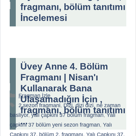
fragmanı, bölüm tanıtımı
İncelemesi
Üvey Anne 4. Bölüm
Fragmanı | Nisan'ı
Kullanarak Bana
Kategoriler
Fragman İzle
Ulaşamadığın İçin ,
Etiketler
2.sezon fragmani
,
Dizi
,
dizi dizi
,
ne zaman
fragmanı, bölüm tanıtımı
basliyor
,
yali çapkini 37 bölüm fragman
,
Yali
...
çapkini 37 bölüm yeni sezon fragman
,
Yalı
Çapkını 37. bölüm 2. fragmanı
,
Yalı Çapkını 37.