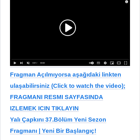
Fragman Açılmıyorsa aşağıdaki linkten
ulaşabilirsiniz (Click to watch the video);
FRAGMANI RESMI SAYFASINDA
IZLEMEK ICIN TIKLAYIN
Yalı Çapkını 37.Bölüm Yeni Sezon
Fragmanı | Yeni Bir Başlangıç!