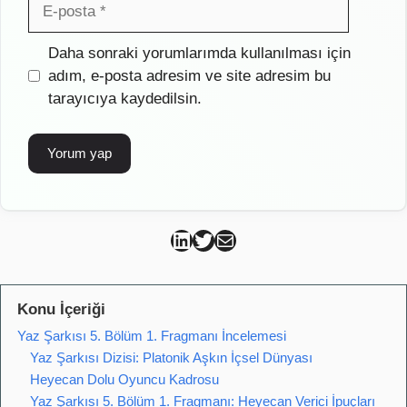
E-
posta
İnternet
Daha sonraki yorumlarımda kullanılması için
sitesi
adım, e-posta adresim ve site adresim bu
tarayıcıya kaydedilsin.
Can Kütahya Linkedin
Can Kütahya Twitter
Can Kütahya Mail
Konu İçeriği
Yaz Şarkısı 5. Bölüm 1. Fragmanı İncelemesi
Yaz Şarkısı Dizisi: Platonik Aşkın İçsel Dünyası
Heyecan Dolu Oyuncu Kadrosu
Yaz Şarkısı 5. Bölüm 1. Fragmanı: Heyecan Verici İpuçları