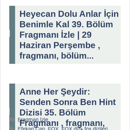
Heyecan Dolu Anlar İçin
Benimle Kal 39. Bölüm
Fragmanı İzle | 29
Haziran Perşembe ,
fragmanı, bölüm...
Anne Her Şeydir:
Senden Sonra Ben Hint
Dizisi 35. Bölüm
Kategoriler
Fragman İzle
Fragmanı , fragmanı,
Etiketler
Efekan Can
,
FOX
,
FOX dizi
,
fox dizileri
,