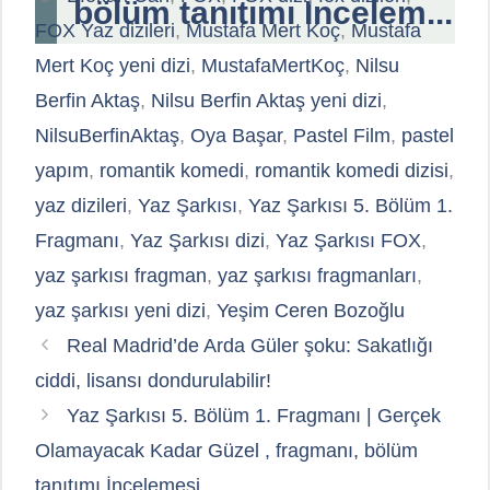
bölüm tanıtımı İncelem...
FOX Yaz dizileri
,
Mustafa Mert Koç
,
Mustafa
Mert Koç yeni dizi
,
MustafaMertKoç
,
Nilsu
Berfin Aktaş
,
Nilsu Berfin Aktaş yeni dizi
,
NilsuBerfinAktaş
,
Oya Başar
,
Pastel Film
,
pastel
yapım
,
romantik komedi
,
romantik komedi dizisi
,
yaz dizileri
,
Yaz Şarkısı
,
Yaz Şarkısı 5. Bölüm 1.
Fragmanı
,
Yaz Şarkısı dizi
,
Yaz Şarkısı FOX
,
yaz şarkısı fragman
,
yaz şarkısı fragmanları
,
yaz şarkısı yeni dizi
,
Yeşim Ceren Bozoğlu
Real Madrid’de Arda Güler şoku: Sakatlığı
ciddi, lisansı dondurulabilir!
Yaz Şarkısı 5. Bölüm 1. Fragmanı | Gerçek
Olamayacak Kadar Güzel , fragmanı, bölüm
tanıtımı İncelemesi