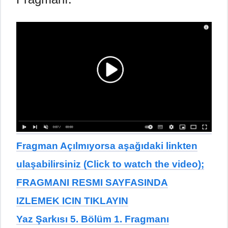
Fragman Açılmıyorsa aşağıdaki linkten
ulaşabilirsiniz (Click to watch the video);
FRAGMANI RESMI SAYFASINDA
IZLEMEK ICIN TIKLAYIN
Yaz Şarkısı 5. Bölüm 1. Fragmanı