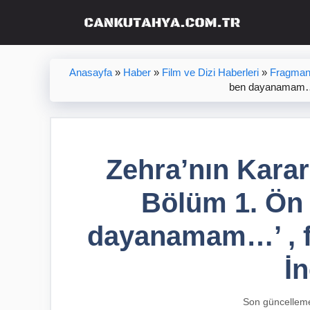
İçeriğe
atla
Anasayfa
»
Haber
»
Film ve Dizi Haberleri
»
Fragman 
ben dayanamam…’ 
Zehra’nın Karar
Bölüm 1. Ön 
dayanamam…’ , f
İ
Son güncellem