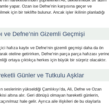
ne’nin hareketlerinden şüphelenen Ali, beklenmedik bir adım
amle yapar. Ozan ise Defne’nin karşısına geçer ve
lmek için bir teklifte bulunur. Ancak işler ikilinin planladığı
bı ve Defne’nin Gizemli Geçmişi
ici hafıza kaybı ve Defne’nin gizemli geçmişi daha da ön
olarak oteline getirirken, Defne’nin parça parça hafızası yerin
iği ortaya çıktıkça herkes için büyük bir sürpriz olacaktır.
ketli Günler ve Tutkulu Aşklar
n seslerinin yükseldiği Çamlıkıyı’da, Ali, Defne ve Ozan
si altına alır. Geri dönüşü olmayan hareketli günlerin,
çınılmaz hale gelir. Ayrıca aile ilişkileri de bu olaylarla