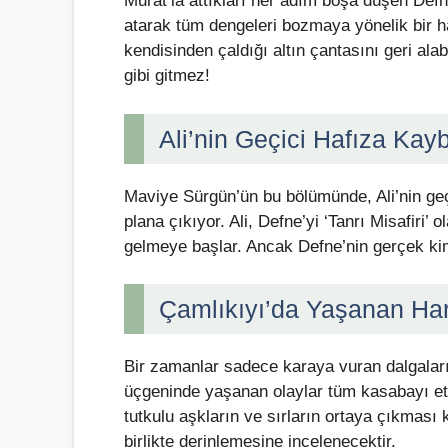
Murat’la attıkları her adım boşa düşen Def
atarak tüm dengeleri bozmaya yönelik bir h
kendisinden çaldığı altın çantasını geri alabi
gibi gitmez!
Ali’nin Geçici Hafıza Kay
Maviye Sürgün’ün bu bölümünde, Ali’nin geç
plana çıkıyor. Ali, Defne’yi ‘Tanrı Misafiri’ 
gelmeye başlar. Ancak Defne’nin gerçek kiml
Çamlıkıyı’da Yaşanan Hare
Bir zamanlar sadece karaya vuran dalgaları
üçgeninde yaşanan olaylar tüm kasabayı etki
tutkulu aşkların ve sırların ortaya çıkması ka
birlikte derinlemesine incelenecektir.