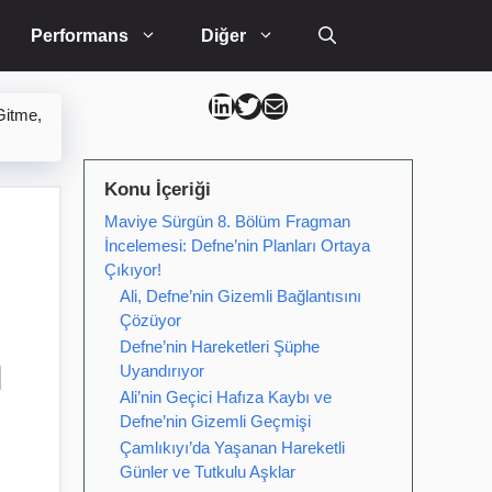
Performans
Diğer
Can Kütahya Linkedin
Can Kütahya Twitter
Can Kütahya Mail
Gitme,
Konu İçeriği
Maviye Sürgün 8. Bölüm Fragman
İncelemesi: Defne’nin Planları Ortaya
Çıkıyor!
Ali, Defne’nin Gizemli Bağlantısını
Çözüyor
Defne’nin Hareketleri Şüphe
ı
Uyandırıyor
Ali’nin Geçici Hafıza Kaybı ve
Defne’nin Gizemli Geçmişi
Çamlıkıyı’da Yaşanan Hareketli
Günler ve Tutkulu Aşklar