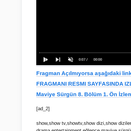
Fragman Açılmıyorsa aşağıdaki linkt
FRAGMANI RESMI SAYFASINDA IZL
Maviye Sürgün 8. Bölüm 1. Ön İzl
[ad_2]
show,show tv,showtv,show dizi,show dizileri
drama,entertainment,eğlence,maviye sürgü