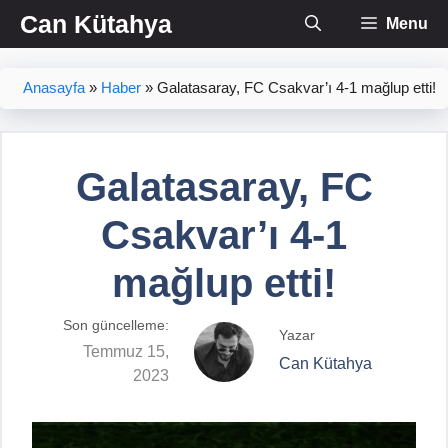
İçeriğe
Can Kütahya
Menu
atla
Anasayfa
»
Haber
»
Galatasaray, FC Csakvar’ı 4-1 mağlup etti!
Galatasaray, FC
Csakvar’ı 4-1
mağlup etti!
Son güncelleme:
Yazar
Temmuz 15,
Can Kütahya
2023