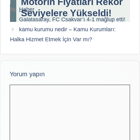
Motorin Fiyatları Rekor
Kategoriler
Haber
Seviyelere Yükseldi!
Galatasaray, FC Csakvar’ı 4-1 mağlup etti!
kamu kurumu nedir – Kamu Kurumları:
Halka Hizmet Etmek İçin Var mı?
Yorum yapın
Yorum