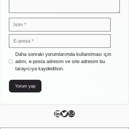
İsim
E-
posta
İnternet
Daha sonraki yorumlarımda kullanılması için
sitesi
adım, e-posta adresim ve site adresim bu
tarayıcıya kaydedilsin.
Can Kütahya Linkedin
Can Kütahya Twitter
Can Kütahya Mail