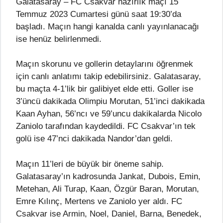
Galatasaray – FC Csakvar hazırlık maçı 15
Temmuz 2023 Cumartesi günü saat 19:30’da
başladı. Maçın hangi kanalda canlı yayınlanacağı
ise henüz belirlenmedi.
Maçın skorunu ve gollerin detaylarını öğrenmek
için canlı anlatımı takip edebilirsiniz. Galatasaray,
bu maçta 4-1’lik bir galibiyet elde etti. Goller ise
3’üncü dakikada Olimpiu Morutan, 51’inci dakikada
Kaan Ayhan, 56’ncı ve 59’uncu dakikalarda Nicolo
Zaniolo tarafından kaydedildi. FC Csakvar’ın tek
golü ise 47’nci dakikada Nandor’dan geldi.
Maçın 11’leri de büyük bir öneme sahip.
Galatasaray’ın kadrosunda Jankat, Dubois, Emin,
Metehan, Ali Turap, Kaan, Özgür Baran, Morutan,
Emre Kılınç, Mertens ve Zaniolo yer aldı. FC
Csakvar ise Armin, Noel, Daniel, Barna, Benedek,