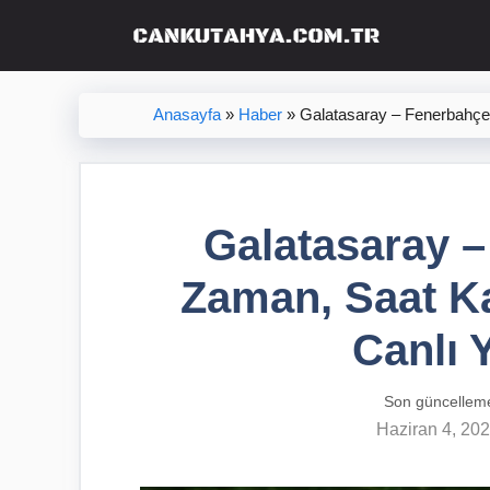
İçeriğe
atla
Anasayfa
»
Haber
»
Galatasaray – Fenerbahçe
Galatasaray 
Zaman, Saat K
Canlı 
Son güncellem
Haziran 4, 20