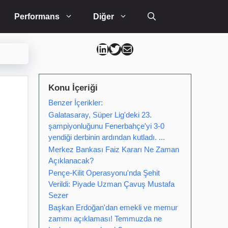
Performans
Diğer
Can Kütahya Linkedin
Can Kütahya Twitter
Can Kütahya Mail
Konu İçeriği
Benzer İçerikler:
Galatasaray, Süper Lig'deki 23.
şampiyonluğunu Fenerbahçe'yi 3-0
yendiği derbinin ardından kutladı. ...
Merkez Bankası Faiz Kararı Ne Zaman
Açıklanacak?
Pençe-Kilit Operasyonu'nda Şehit
Verildi: Piyade Uzman Çavuş Mustafa
Sezer
Başkan Erdoğan'dan emekli ve memur
zammı açıklaması! Temmuzda ne