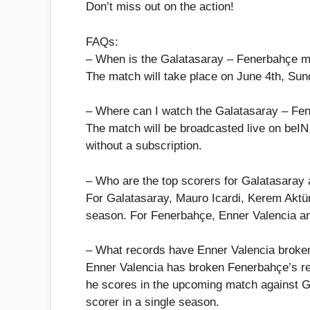
Don’t miss out on the action!
FAQs:
– When is the Galatasaray – Fenerbahçe m
The match will take place on June 4th, Sun
– Where can I watch the Galatasaray – Fe
The match will be broadcasted live on b
without a subscription.
– Who are the top scorers for Galatasaray
For Galatasaray, Mauro Icardi, Kerem Aktü
season. For Fenerbahçe, Enner Valencia an
– What records have Enner Valencia broke
Enner Valencia has broken Fenerbahçe’s rec
he scores in the upcoming match against G
scorer in a single season.