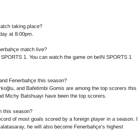
atch taking place?
day at 8:00pm.
nerbahçe match live?
eIN SPORTS 1. You can watch the game on beIN SPORTS 1
 and Fenerbahçe this season?
rkoğlu, and Bafetimbi Gomis are among the top scorers this
d Michy Batshuayi have been the top scorers.
n this season?
ord of most goals scored by a foreign player in a season. I
alatasaray, he will also become Fenerbahçe’s highest