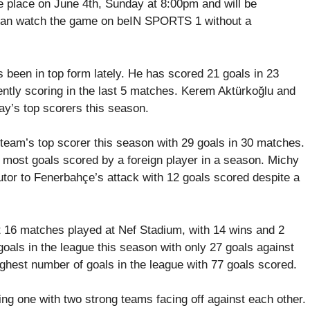
e place on June 4th, Sunday at 8:00pm and will be
can watch the game on beIN SPORTS 1 without a
s been in top form lately. He has scored 21 goals in 23
ntly scoring in the last 5 matches. Kerem Aktürkoğlu and
y’s top scorers this season.
team’s top scorer this season with 29 goals in 30 matches.
most goals scored by a foreign player in a season. Michy
utor to Fenerbahçe’s attack with 12 goals scored despite a
t 16 matches played at Nef Stadium, with 14 wins and 2
oals in the league this season with only 27 goals against
hest number of goals in the league with 77 goals scored.
ing one with two strong teams facing off against each other.