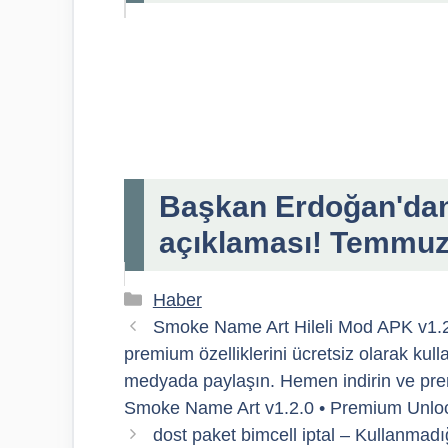
Başkan Erdoğan'da
açıklaması! Temmuz
Kategoriler
Haber
Smoke Name Art Hileli Mod APK v1.
premium özelliklerini ücretsiz olarak kull
medyada paylaşın. Hemen indirin ve premi
Smoke Name Art v1.2.0 • Premium Unl
dost paket bimcell iptal – Kullanmadığ