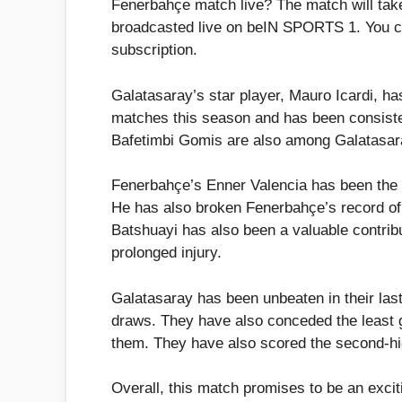
Fenerbahçe match live? The match will tak
broadcasted live on beIN SPORTS 1. You 
subscription.
Galatasaray’s star player, Mauro Icardi, ha
matches this season and has been consiste
Bafetimbi Gomis are also among Galatasara
Fenerbahçe’s Enner Valencia has been the 
He has also broken Fenerbahçe’s record of 
Batshuayi has also been a valuable contrib
prolonged injury.
Galatasaray has been unbeaten in their las
draws. They have also conceded the least g
them. They have also scored the second-hig
Overall, this match promises to be an excit