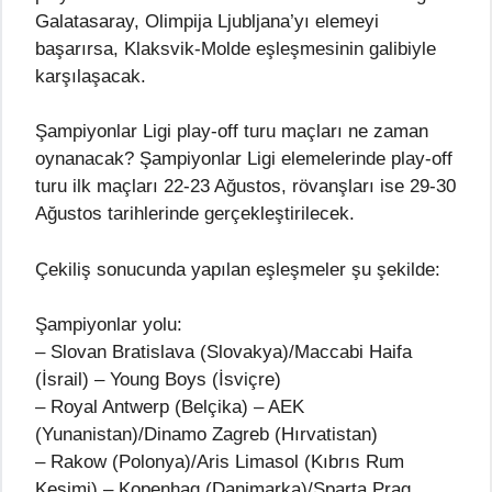
Galatasaray, Olimpija Ljubljana’yı elemeyi
başarırsa, Klaksvik-Molde eşleşmesinin galibiyle
karşılaşacak.
Şampiyonlar Ligi play-off turu maçları ne zaman
oynanacak? Şampiyonlar Ligi elemelerinde play-off
turu ilk maçları 22-23 Ağustos, rövanşları ise 29-30
Ağustos tarihlerinde gerçekleştirilecek.
Çekiliş sonucunda yapılan eşleşmeler şu şekilde:
Şampiyonlar yolu:
– Slovan Bratislava (Slovakya)/Maccabi Haifa
(İsrail) – Young Boys (İsviçre)
– Royal Antwerp (Belçika) – AEK
(Yunanistan)/Dinamo Zagreb (Hırvatistan)
– Rakow (Polonya)/Aris Limasol (Kıbrıs Rum
Kesimi) – Kopenhag (Danimarka)/Sparta Prag