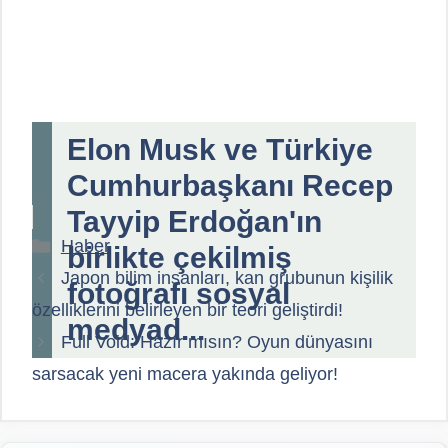
Elon Musk ve Türkiye
Cumhurbaşkanı Recep
Tayyip Erdoğan'ın
Kategoriler
Haber
birlikte çekilmiş
Japon bilim insanları, kan grubunun kişilik
fotoğrafı sosyal
özelliklerini belirleyen bir teori geliştirdi!
medyad...
Full Void: Hazır mısın? Oyun dünyasını
sarsacak yeni macera yakında geliyor!