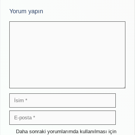
Yorum yapın
Yorum
İsim
E-
posta
İnternet
Daha sonraki yorumlarımda kullanılması için