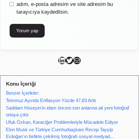
sitesi
adım, e-posta adresim ve site adresim bu
tarayıcıya kaydedilsin.
Can Kütahya Linkedin
Can Kütahya Twitter
Can Kütahya Mail
Konu İçeriği
Benzer İçerikler:
Temmuz Ayında Enflasyon Yüzde 47,83 Arttı
Saddam Hüseyin'in idam öncesi son anlarına ait yeni fotoğraf
ortaya çıktı
Ufuk Özkan, Karaciğer Problemleriyle Mücadele Ediyor
Elon Musk ve Türkiye Cumhurbaşkanı Recep Tayyip
Erdoğan'ın birlikte çekilmiş fotoğrafı sosyal medyad...