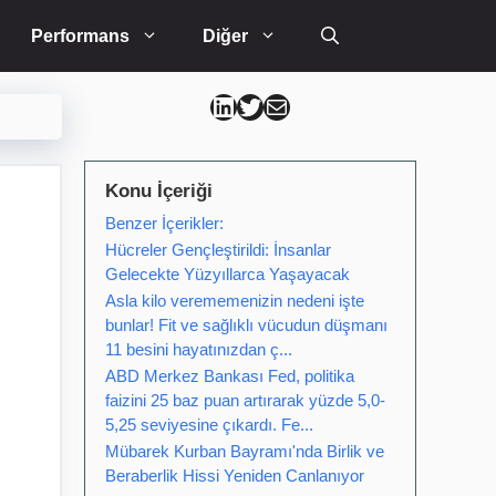
Performans
Diğer
Can Kütahya Linkedin
Can Kütahya Twitter
Can Kütahya Mail
Konu İçeriği
Benzer İçerikler:
Hücreler Gençleştirildi: İnsanlar
Gelecekte Yüzyıllarca Yaşayacak
Asla kilo verememenizin nedeni işte
bunlar! Fit ve sağlıklı vücudun düşmanı
11 besini hayatınızdan ç...
ABD Merkez Bankası Fed, politika
faizini 25 baz puan artırarak yüzde 5,0-
5,25 seviyesine çıkardı. Fe...
Mübarek Kurban Bayramı'nda Birlik ve
Beraberlik Hissi Yeniden Canlanıyor