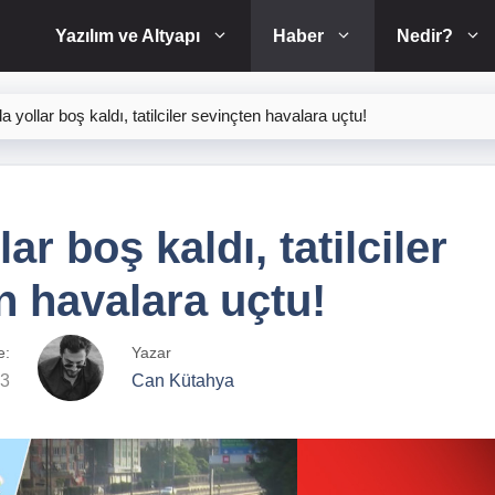
Yazılım ve Altyapı
Haber
Nedir?
da yollar boş kaldı, tatilciler sevinçten havalara uçtu!
ar boş kaldı, tatilciler
n havalara uçtu!
e:
Yazar
23
Can Kütahya