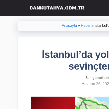
İçeriğe
atla
Anasayfa
»
Haber
»
İstanbul’
İstanbul’da yoll
sevinçte
Son güncellem
Haziran 26, 20