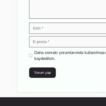
İsim
E-
posta
İnternet
Daha sonraki yorumlarımda kullanılması 
sitesi
kaydedilsin.