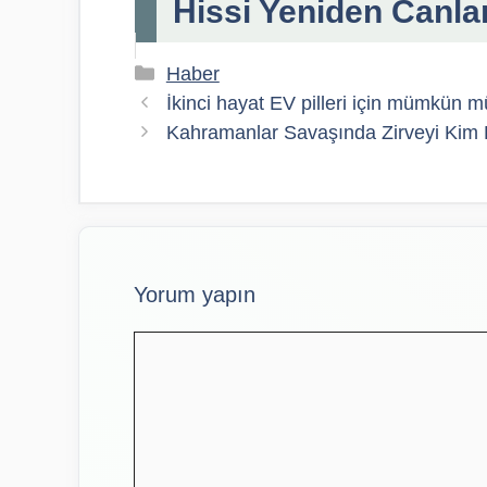
Hissi Yeniden Canla
Kategoriler
Haber
İkinci hayat EV pilleri için mümkün m
Kahramanlar Savaşında Zirveyi Kim 
Yorum yapın
Yorum