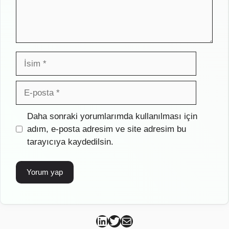
İsim
E-
posta
İnternet
Daha sonraki yorumlarımda kullanılması için
sitesi
adım, e-posta adresim ve site adresim bu
tarayıcıya kaydedilsin.
Can Kütahya Linkedin
Can Kütahya Twitter
Can Kütahya Mail