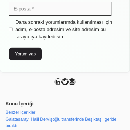
E-
posta
İnternet
Daha sonraki yorumlarımda kullanılması için
sitesi
adım, e-posta adresim ve site adresim bu
tarayıcıya kaydedilsin.
Can Kütahya Linkedin
Can Kütahya Twitter
Can Kütahya Mail
Konu İçeriği
Benzer İçerikler:
Galatasaray, Halil Dervişoğlu transferinde Beşiktaş'ı geride
bıraktı