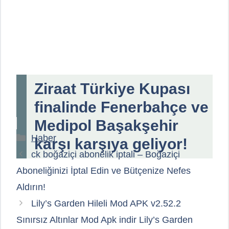
Ziraat Türkiye Kupası
finalinde Fenerbahçe ve
Medipol Başakşehir
Kategoriler
Haber
karşı karşıya geliyor!
ck boğaziçi abonelik iptali – Boğaziçi
Aboneliğinizi İptal Edin ve Bütçenize Nefes
Aldırın!
Lily’s Garden Hileli Mod APK v2.52.2
Sınırsız Altınlar Mod Apk indir Lily’s Garden