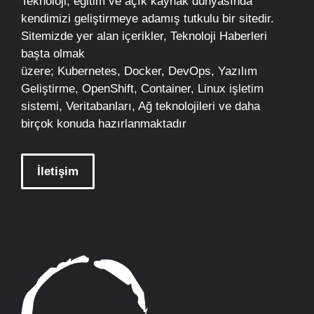
Teknoloji, eğitim ve açık kaynak dünyasında
kendimizi geliştirmeye adamış tutkulu bir sitedir.
Sitemizde yer alan içerikler,
Teknoloji Haberleri
başta olmak
üzere;
Kubernetes
,
Docker,
DevOps
, Yazılım
Geliştirme,
OpenShift
,
Container
,
Linux
işletim
sistemi, Veritabanları, Ağ teknolojileri ve daha
birçok konuda hazırlanmaktadır
İletişim