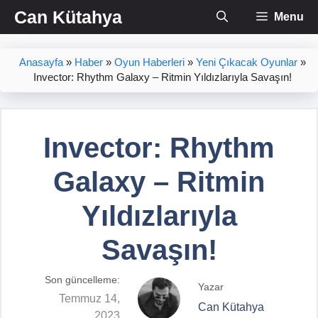
İçeriğe
Can Kütahya
Menu
atla
Anasayfa
»
Haber
»
Oyun Haberleri
»
Yeni Çıkacak Oyunlar
»
Invector: Rhythm Galaxy – Ritmin Yıldızlarıyla Savaşın!
Invector: Rhythm
Galaxy – Ritmin
Yıldızlarıyla
Savaşın!
Son güncelleme:
Yazar
Temmuz 14,
Can Kütahya
2023