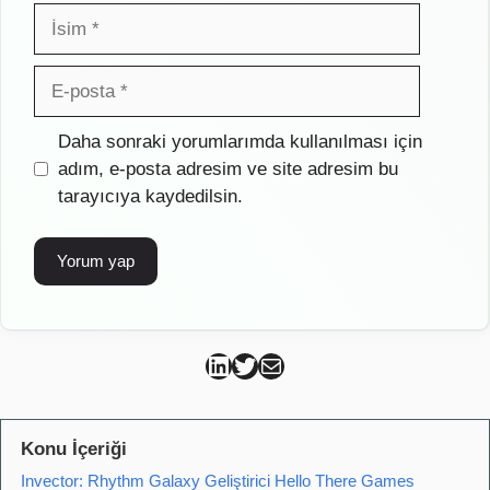
İsim
E-
posta
İnternet
Daha sonraki yorumlarımda kullanılması için
sitesi
adım, e-posta adresim ve site adresim bu
tarayıcıya kaydedilsin.
Can Kütahya Linkedin
Can Kütahya Twitter
Can Kütahya Mail
Konu İçeriği
Invector: Rhythm Galaxy Geliştirici Hello There Games