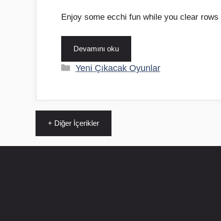
Enjoy some ecchi fun while you clear rows
Devamını oku
Kategoriler
Yeni Çıkacak Oyunlar
+ Diğer İçerikler