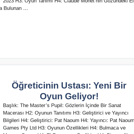
2023 H3: Oyun Tanımı H4: Claude Monet’nin Gözündeki El
a Bulunan …
Öğreticinin Ustası: Yeni Bir
Oyun Geliyor!
Başlık: The Master’s Pupil: Gözlerin İçinde Bir Sanat
Macerası H2: Oyunun Tanıtımı H3: Geliştirici ve Yayıncı
Bilgileri H4: Geliştirici: Pat Naoum H4: Yayıncı: Pat Naou
Games Pty Ltd H3: Oyunun Özellikleri H4: Bulmaca ve