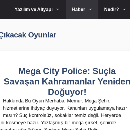
Yazılım ve Altyapı
Haber
Nedir?
Çıkacak Oyunlar
Mega City Police: Suçla
Savaşan Kahramanlar Yenide
Doğuyor!
Hakkında Bu Oyun Merhaba, Memur. Mega Şehir,
hizmetlerine ihtiyaç duyuyor. Kanunları uygulamaya hazır
mısın? Suç kontrolsüz, sokaklar temiz değil. Heryerde
zını kesmeye hazır. Yozlaşmış bir mega şirket, şehirde
 hayatını sömürüyor. Sadece Mega Şehir Polis