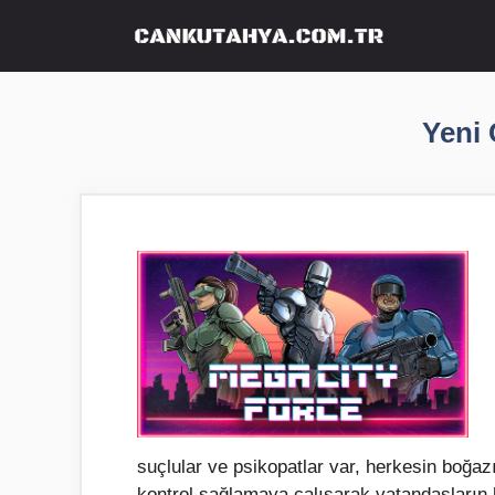
İçeriğe
atla
Yeni 
suçlular ve psikopatlar var, herkesin boğa
kontrol sağlamaya çalışarak vatandaşların