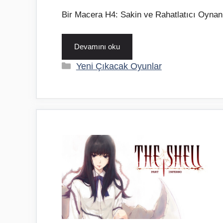
Bir Macera H4: Sakin ve Rahatlatıcı Oyna
Devamını oku
Kategoriler
Yeni Çıkacak Oyunlar