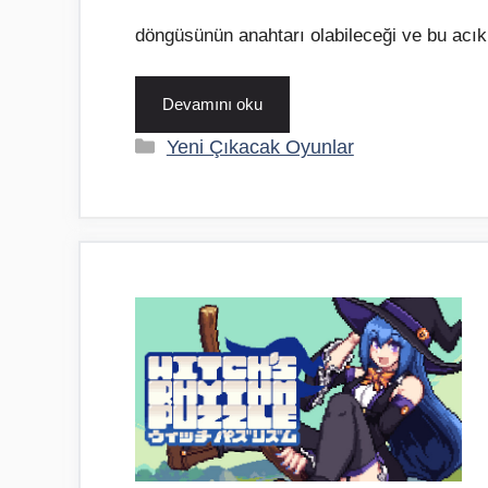
döngüsünün anahtarı olabileceği ve bu acı
Devamını oku
Kategoriler
Yeni Çıkacak Oyunlar