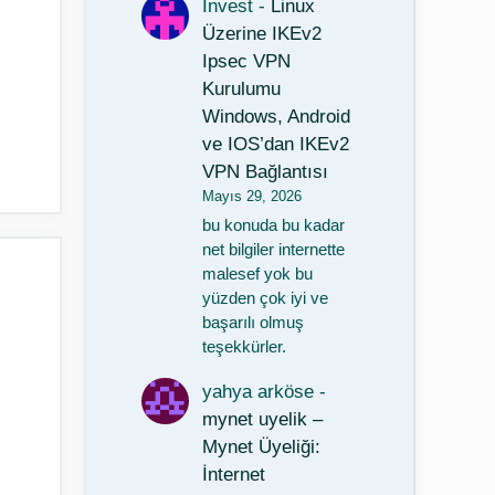
Invest
-
Linux
Üzerine IKEv2
Ipsec VPN
Kurulumu
Windows, Android
ve IOS’dan IKEv2
VPN Bağlantısı
Mayıs 29, 2026
bu konuda bu kadar
net bilgiler internette
malesef yok bu
yüzden çok iyi ve
başarılı olmuş
teşekkürler.
yahya arköse
-
mynet uyelik –
Mynet Üyeliği:
İnternet