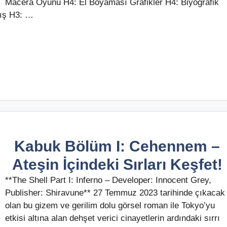
Macera Oyunu H4: El Boyaması Grafikler H4: Biyografik
nış H3: …
Kabuk Bölüm I: Cehennem –
Ateşin İçindeki Sırları Keşfet!
**The Shell Part I: Inferno – Developer: Innocent Grey,
Publisher: Shiravune** 27 Temmuz 2023 tarihinde çıkacak
olan bu gizem ve gerilim dolu görsel roman ile Tokyo’yu
etkisi altına alan dehşet verici cinayetlerin ardındaki sırrı