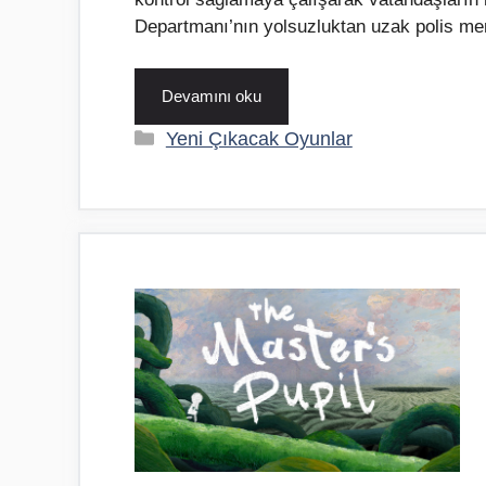
Departmanı’nın yolsuzluktan uzak polis me
Devamını oku
Kategoriler
Yeni Çıkacak Oyunlar