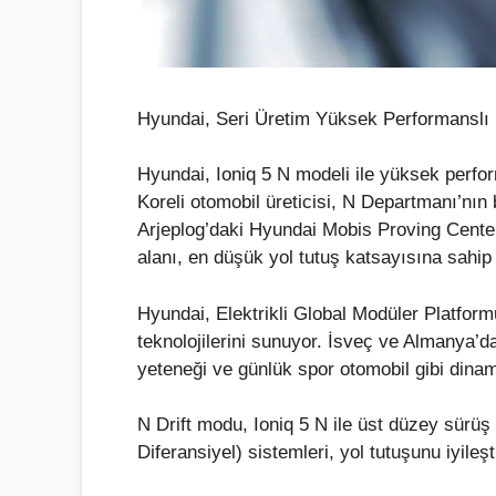
Hyundai, Seri Üretim Yüksek Performanslı El
Hyundai, Ioniq 5 N modeli ile yüksek perfor
Koreli otomobil üreticisi, N Departmanı’nın b
Arjeplog’daki Hyundai Mobis Proving Center
alanı, en düşük yol tutuş katsayısına sahip 
Hyundai, Elektrikli Global Modüler Platfor
teknolojilerini sunuyor. İsveç ve Almanya’dak
yeteneği ve günlük spor otomobil gibi dinami
N Drift modu, Ioniq 5 N ile üst düzey sürüş 
Diferansiyel) sistemleri, yol tutuşunu iyileş