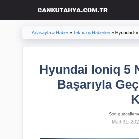
İçeriğe
atla
Anasayfa
»
Haber
»
Teknoloji Haberleri
»
Hyundai Ion
Hyundai Ioniq 5 N
Başarıyla Geç
K
Son güncellem
Mart 31, 20