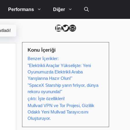
Performans
Diğer
Can Kütahya Linkedin
Can Kütahya Twitter
Can Kütahya Mail
tladı!
Konu İçeriği
Benzer İçerikler:
n
"Elektrikli Araçlar Yükselişte: Yeni
Oyunumuzda Elektrikli Araba
Yarışlarına Hazır Olun!"
"SpaceX Starship yarın fırlıyor, dünya
rekoru oyununda!"
çıktı: İşte özellikleri!
Mullvad VPN ve Tor Projesi, Gizlilik
Odaklı Yeni Mullvad Tarayıcısını
Oluşturuyor.