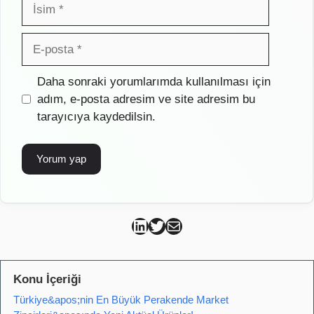
İsim
E-
posta
İnternet
Daha sonraki yorumlarımda kullanılması için
sitesi
adım, e-posta adresim ve site adresim bu
tarayıcıya kaydedilsin.
Can Kütahya Linkedin
Can Kütahya Twitter
Can Kütahya Mail
Konu İçeriği
Türkiye&apos;nin En Büyük Perakende Market