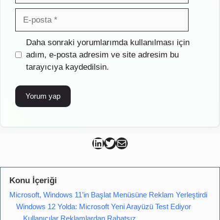
E-
posta
İnternet
Daha sonraki yorumlarımda kullanılması için
sitesi
adım, e-posta adresim ve site adresim bu
tarayıcıya kaydedilsin.
Can Kütahya Linkedin
Can Kütahya Twitter
Can Kütahya Mail
Konu İçeriği
Microsoft, Windows 11’in Başlat Menüsüne Reklam Yerleştirdi
Windows 12 Yolda: Microsoft Yeni Arayüzü Test Ediyor
Kullanıcılar Reklamlardan Rahatsız