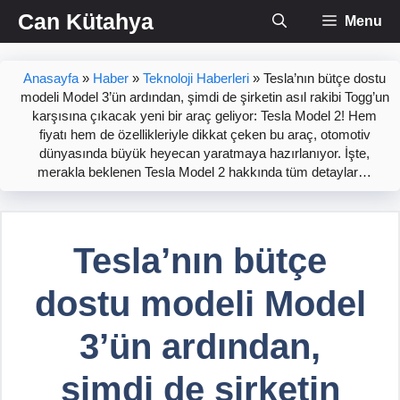
İçeriğe
Can Kütahya
Menu
atla
Anasayfa
»
Haber
»
Teknoloji Haberleri
»
Tesla’nın bütçe dostu
modeli Model 3’ün ardından, şimdi de şirketin asıl rakibi Togg’un
karşısına çıkacak yeni bir araç geliyor: Tesla Model 2! Hem
fiyatı hem de özellikleriyle dikkat çeken bu araç, otomotiv
dünyasında büyük heyecan yaratmaya hazırlanıyor. İşte,
merakla beklenen Tesla Model 2 hakkında tüm detaylar…
Tesla’nın bütçe
dostu modeli Model
3’ün ardından,
şimdi de şirketin