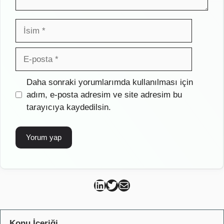
İsim
E-
posta
İnternet
Daha sonraki yorumlarımda kullanılması için
sitesi
adım, e-posta adresim ve site adresim bu
tarayıcıya kaydedilsin.
Can Kütahya Linkedin
Can Kütahya Twitter
Can Kütahya Mail
Konu İçeriği