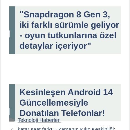
"Snapdragon 8 Gen 3,
iki farklı sürümle geliyor
- oyun tutkunlarına özel
detaylar içeriyor"
Kesinleşen Android 14
Güncellemesiyle
Donatılan Telefonlar!
Kategoriler
Teknoloji Haberleri
katar saat farkı – Zamanın Kılıç Keskinliği: