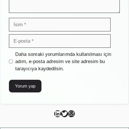
İsim
E-
posta
İnternet
Daha sonraki yorumlarımda kullanılması için
sitesi
adım, e-posta adresim ve site adresim bu
tarayıcıya kaydedilsin.
Can Kütahya Linkedin
Can Kütahya Twitter
Can Kütahya Mail