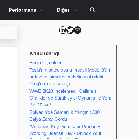
Performans
Diğer
Can Kütahya Linkedin
Can Kütahya Twitter
Can Kütahya Mail
Konu İçeriği
Benzer İçerikler:
Tesla'nın bütçe dostu modeli Model 3'ün
ardından, şimdi de şirketin asıl rakibi
Togg'un karşısına çı...
WWE 2K23 İncelemesi: Gelişmiş
Grafikler ve Sürükleyici Oynanış ile Yeni
Bir Dünya!
Bolvadin’de Samanlık Yangını: 300
Balya Zarar Gördü
"Windows Key Generator Produces
Working License Key - Unlock Your