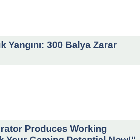
k Yangını: 300 Balya Zarar
rator Produces Working
k Your Gaming Potential Now!"