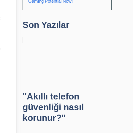
Gaming Potential Now!"
k
Son Yazılar
m
"Akıllı telefon
güvenliği nasıl
korunur?"