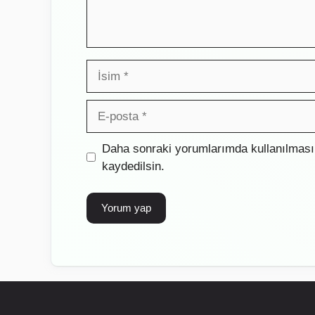
İsim
E-
posta
İnternet
Daha sonraki yorumlarımda kullanılması 
sitesi
kaydedilsin.