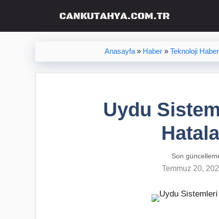
İçeriğe
atla
Anasayfa
»
Haber
»
Teknoloji Haberl
Uydu Sistem
Hatala
Son güncellem
Temmuz 20, 20