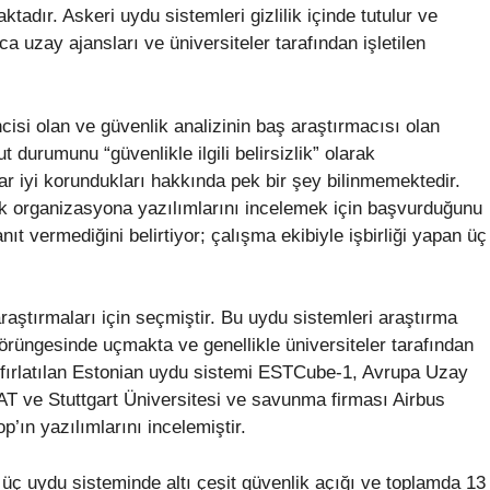
tadır. Askeri uydu sistemleri gizlilik içinde tutulur ve
ca uzay ajansları ve üniversiteler tarafından işletilen
isi olan ve güvenlik analizinin baş araştırmacısı olan
durumunu “güvenlikle ilgili belirsizlik” olarak
r iyi korundukları hakkında pek bir şey bilinmemektedir.
çok organizasyona yazılımlarını incelemek için başvurduğunu
t vermediğini belirtiyor; çalışma ekibiyle işbirliği yapan üç
aştırmaları için seçmiştir. Bu uydu sistemleri araştırma
örüngesinde uçmakta ve genellikle üniversiteler tarafından
da fırlatılan Estonian uydu sistemi ESTCube-1, Avrupa Uzay
T ve Stuttgart Üniversitesi ve savunma firması Airbus
p’ın yazılımlarını incelemiştir.
 üç uydu sisteminde altı çeşit güvenlik açığı ve toplamda 13