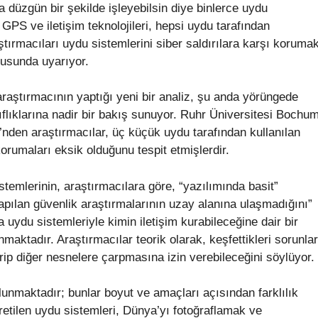
 düzgün bir şekilde işleyebilsin diye binlerce uydu
PS ve iletişim teknolojileri, hepsi uydu tarafından
aştırmacıları uydu sistemlerini siber saldırılara karşı koruma
nusunda uyarıyor.
aştırmacının yaptığı yeni bir analiz, şu anda yörüngede
flıklarına nadir bir bakış sunuyor. Ruhr Üniversitesi Bochu
’nden araştırmacılar, üç küçük uydu tarafından kullanılan
orumaları eksik olduğunu tespit etmişlerdir.
stemlerinin, araştırmacılara göre, “yazılımında basit”
yapılan güvenlik araştırmalarının uzay alanına ulaşmadığını”
da uydu sistemleriyle kimin iletişim kurabileceğine dair bir
nmaktadır. Araştırmacılar teorik olarak, keşfettikleri sorunlar
irip diğer nesnelere çarpmasına izin verebileceğini söylüyor.
lunmaktadır; bunlar boyut ve amaçları açısından farklılık
üretilen uydu sistemleri, Dünya’yı fotoğraflamak ve