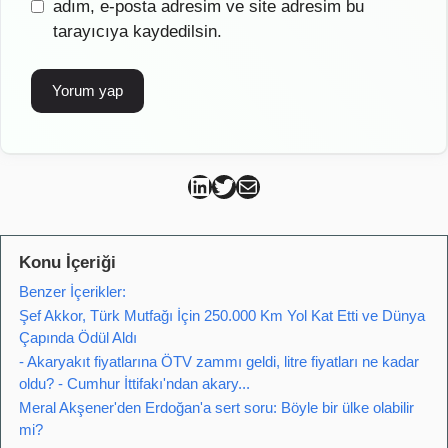
sitesi
adım, e-posta adresim ve site adresim bu
tarayıcıya kaydedilsin.
Can Kütahya Linkedin
Can Kütahya Twitter
Can Kütahya Mail
Konu İçeriği
Benzer İçerikler:
Şef Akkor, Türk Mutfağı İçin 250.000 Km Yol Kat Etti ve Dünya
Çapında Ödül Aldı
- Akaryakıt fiyatlarına ÖTV zammı geldi, litre fiyatları ne kadar
oldu? - Cumhur İttifakı'ndan akary...
Meral Akşener'den Erdoğan'a sert soru: Böyle bir ülke olabilir
mi?