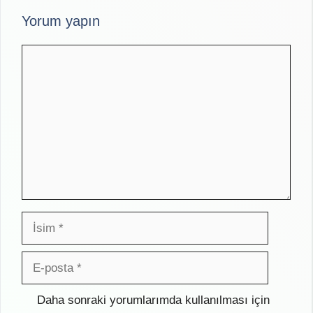
Yorum yapın
Yorum
İsim
E-
posta
İnternet
Daha sonraki yorumlarımda kullanılması için