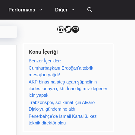
Performans
Diğer
Can Kütahya Linkedin
Can Kütahya Twitter
Can Kütahya Mail
Konu İçeriği
Benzer İçerikler:
Cumhurbaşkanı Erdoğan'a tebrik
mesajları yağdı!
AKP binasına ateş açan şüphelinin
ifadesi ortaya çıktı: İnandığımız değerler
için yaptık
Trabzonspor, sol kanat için Alvaro
Djalo'yu gündemine aldı
Fenerbahçe'de İsmail Kartal 3. kez
teknik direktör oldu