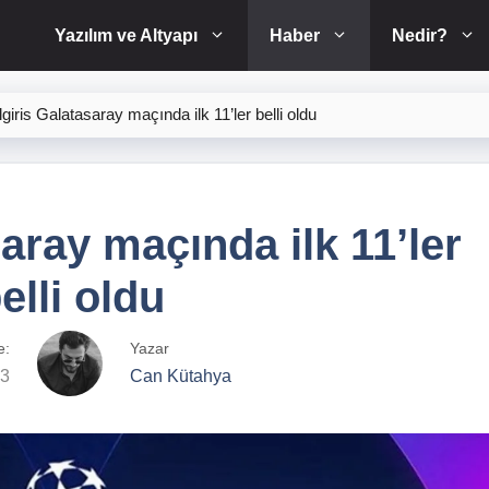
Yazılım ve Altyapı
Haber
Nedir?
lgiris Galatasaray maçında ilk 11’ler belli oldu
aray maçında ilk 11’ler
elli oldu
e:
Yazar
23
Can Kütahya