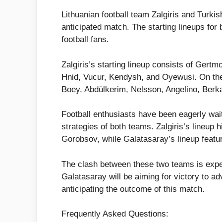
Lithuanian football team Zalgiris and Turkis
anticipated match. The starting lineups fo
football fans.
Zalgiris’s starting lineup consists of Gert
Hnid, Vucur, Kendysh, and Oyewusi. On the 
Boey, Abdülkerim, Nelsson, Angelino, Berka
Football enthusiasts have been eagerly waiti
strategies of both teams. Zalgiris’s lineup 
Gorobsov, while Galatasaray’s lineup featu
The clash between these two teams is expect
Galatasaray will be aiming for victory to a
anticipating the outcome of this match.
Frequently Asked Questions: