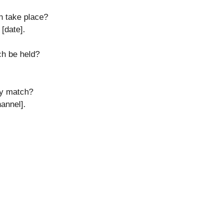
h take place?
[date].
ch be held?
ay match?
annel].