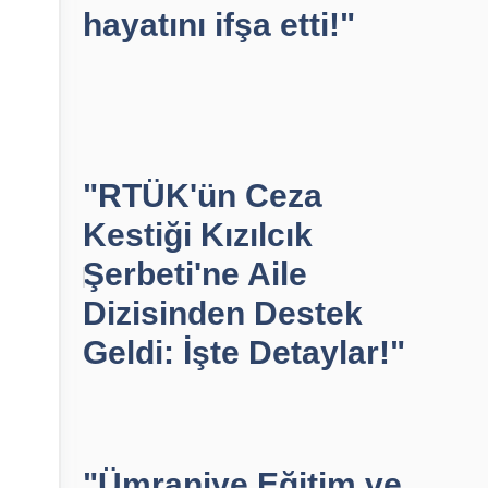
hayatını ifşa etti!"
"RTÜK'ün Ceza
Kestiği Kızılcık
Şerbeti'ne Aile
Dizisinden Destek
Geldi: İşte Detaylar!"
"Ümraniye Eğitim ve