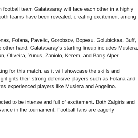
h football team Galatasaray will face each other in a highly
r both teams have been revealed, creating excitement among
monas, Fofana, Pavelic, Gorobsov, Bopesu, Golubickas, Buff,
other hand, Galatasaray’s starting lineup includes Muslera
n, Oliveira, Yunus, Zaniolo, Kerem, and Barış Alper.
ng for this match, as it will showcase the skills and
highlights their strong defensive players such as Fofana and
res experienced players like Muslera and Angelino.
ed to be intense and full of excitement. Both Zalgiris and
dvance in the tournament. Football fans are eagerly