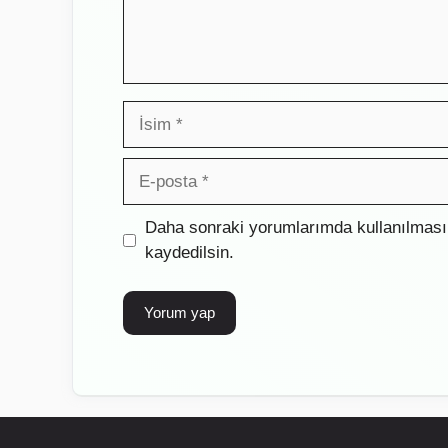
İsim
E-
posta
İnternet
Daha sonraki yorumlarımda kullanılması 
sitesi
kaydedilsin.