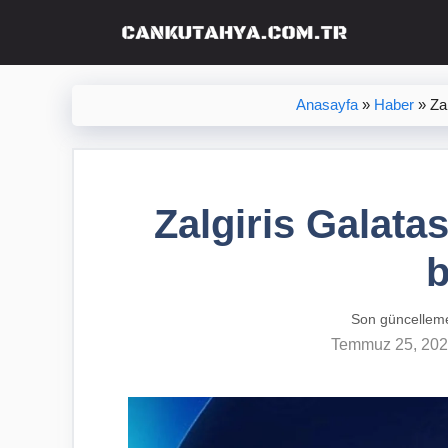
İçeriğe
atla
Anasayfa
»
Haber
»
Za
Zalgiris Galatas
b
Son güncellem
Temmuz 25, 20