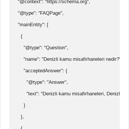
  "@context": "https://schema.org",
  "@type": "FAQPage",
  "mainEntity": [
    {
      "@type": "Question",
      "name": "Denizli kamu misafirhaneleri nedir?",
      "acceptedAnswer": {
        "@type": "Answer",
        "text": "Denizli kamu misafirhaneleri, Denizli 
      }
    },
    {