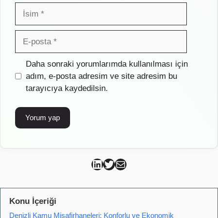
İsim
E-
posta
İnternet
Daha sonraki yorumlarımda kullanılması için
sitesi
adım, e-posta adresim ve site adresim bu
tarayıcıya kaydedilsin.
Can Kütahya Linkedin
Can Kütahya Twitter
Can Kütahya Mail
Konu İçeriği
Denizli Kamu Misafirhaneleri: Konforlu ve Ekonomik