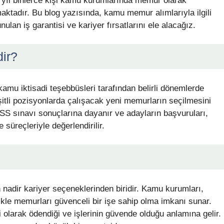
r yıl binlerce kişi kamu kurumlarında memur olarak
tadır. Bu blog yazısında, kamu memur alımlarıyla ilgili
nulan iş garantisi ve kariyer fırsatlarını ele alacağız.
ir?
amu iktisadi teşebbüsleri tarafından belirli dönemlerde
eşitli pozisyonlarda çalışacak yeni memurların seçilmesini
SS sınavı sonuçlarına dayanır ve adayların başvuruları,
 süreçleriyle değerlendirilir.
 nadir kariyer seçeneklerinden biridir. Kamu kurumları,
likle memurları güvenceli bir işe sahip olma imkanı sunar.
olarak ödendiği ve işlerinin güvende olduğu anlamına gelir.