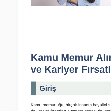
Kamu Memur Alıml
ve Kariyer Fırsatl
Giriş
Kamu memurluğu, birçok insanın hayalini sü