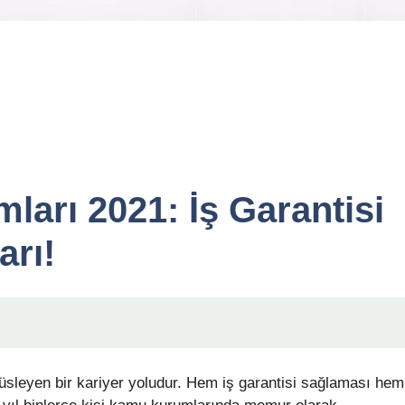
arı 2021: İş Garantisi
arı!
sleyen bir kariyer yoludur. Hem iş garantisi sağlaması hem