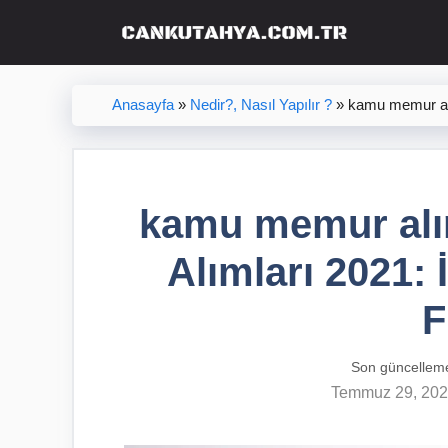
İçeriğe
atla
Anasayfa
»
Nedir?, Nasıl Yapılır ?
»
kamu memur alı
kamu memur alı
Alımları 2021: 
F
Son güncellem
Temmuz 29, 20