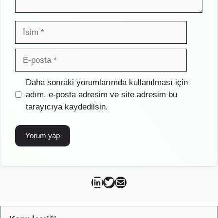
İsim
E-
posta
İnternet
Daha sonraki yorumlarımda kullanılması için
sitesi
adım, e-posta adresim ve site adresim bu
tarayıcıya kaydedilsin.
Can Kütahya Linkedin
Can Kütahya Twitter
Can Kütahya Mail