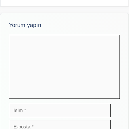
Yorum yapın
Yorum
İsim
E-