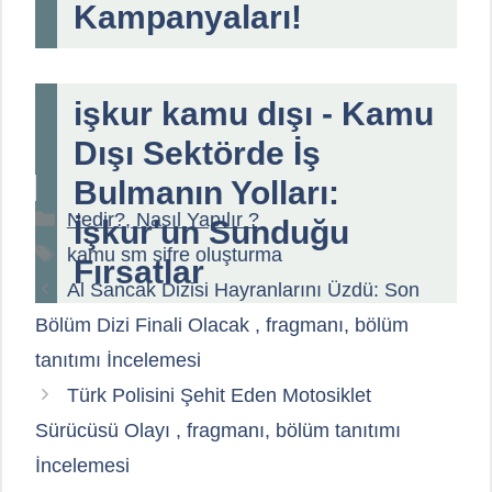
Kampanyaları!
işkur kamu dışı - Kamu
Dışı Sektörde İş
Bulmanın Yolları:
Kategoriler
Nedir?, Nasıl Yapılır ?
İşkur'un Sunduğu
Etiketler
kamu sm şifre oluşturma
Fırsatlar
Al Sancak Dizisi Hayranlarını Üzdü: Son
Bölüm Dizi Finali Olacak , fragmanı, bölüm
tanıtımı İncelemesi
Türk Polisini Şehit Eden Motosiklet
Sürücüsü Olayı , fragmanı, bölüm tanıtımı
İncelemesi