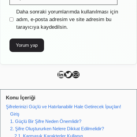
posta
İnternet
Daha sonraki yorumlarımda kullanılması için
sitesi
adım, e-posta adresim ve site adresim bu
tarayıcıya kaydedilsin.
Can Kütahya Linkedin
Can Kütahya Twitter
Can Kütahya Mail
Konu İçeriği
Şifrelerinizi Güçlü ve Hatırlanabilir Hale Getirecek İpuçları!
Giriş
1. Güçlü Bir Şifre Neden Önemlidir?
2. Şifre Oluştururken Nelere Dikkat Edilmelidir?
2.1. Karmaşık Karakterler Kullanın