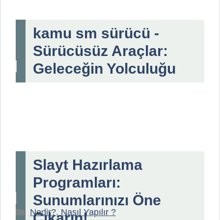
kamu sm sürücü -
Sürücüsüz Araçlar:
Geleceğin Yolculuğu
Slayt Hazırlama
Programları:
Sunumlarınızı Öne
Kategoriler
Nedir?, Nasıl Yapılır ?
Çıkarın!