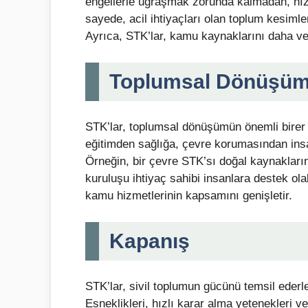
engellerle uğraşmak zorunda kalmadan, hızlı 
sayede, acil ihtiyaçları olan toplum kesimleri
Ayrıca, STK’lar, kamu kaynaklarını daha veri
Toplumsal Dönüşü
STK’lar, toplumsal dönüşümün önemli birer a
eğitimden sağlığa, çevre korumasından insa
Örneğin, bir çevre STK’sı doğal kaynakların
kuruluşu ihtiyaç sahibi insanlara destek olab
kamu hizmetlerinin kapsamını genişletir.
Kapanış
STK’lar, sivil toplumun gücünü temsil ederl
Esneklikleri, hızlı karar alma yetenekleri 