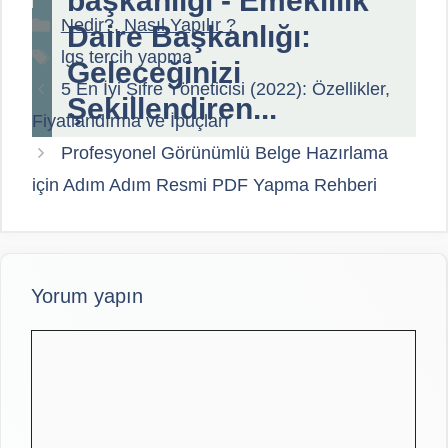
başkanlığı - Emeklilik
Kategoriler
Nedir?, Nasıl Yapılır ?
Daire Başkanlığı:
Etiketler
lgs tercih yapma
Geleceğinizi
5 En İyi Şifre Yöneticisi (2022): Özellikler,
Şekillendiren...
Fiyatlandırma ve İpuçları
Profesyonel Görünümlü Belge Hazırlama
için Adım Adım Resmi PDF Yapma Rehberi
Yorum yapın
Yorum