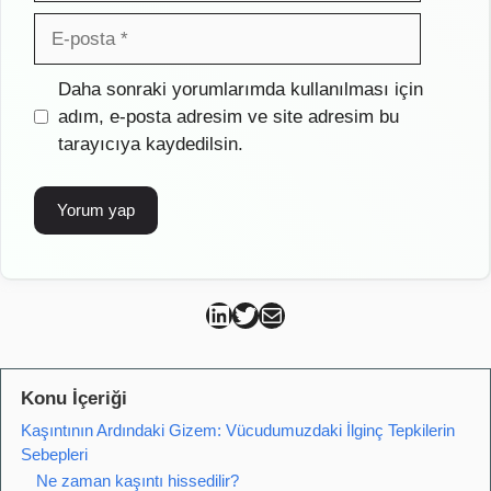
E-
posta
İnternet
Daha sonraki yorumlarımda kullanılması için
sitesi
adım, e-posta adresim ve site adresim bu
tarayıcıya kaydedilsin.
Can Kütahya Linkedin
Can Kütahya Twitter
Can Kütahya Mail
Konu İçeriği
Kaşıntının Ardındaki Gizem: Vücudumuzdaki İlginç Tepkilerin
Sebepleri
Ne zaman kaşıntı hissedilir?