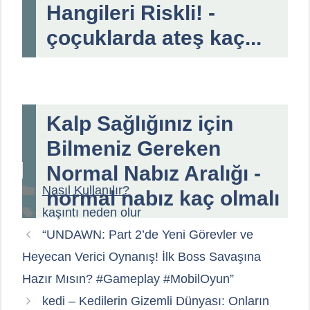
Hangileri Riskli! -
çoçuklarda ateş kaç...
Kalp Sağlığınız için
Bilmeniz Gereken
Normal Nabız Aralığı -
Kategoriler
Nasıl Kullanılır?
normal nabız kaç olmalı
Etiketler
kaşıntı neden olur
“UNDAWN: Part 2’de Yeni Görevler ve
Heyecan Verici Oynanış! İlk Boss Savaşına
Hazır Mısın? #Gameplay #MobilOyun”
kedi – Kedilerin Gizemli Dünyası: Onların