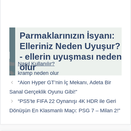
Parmaklarınızın İsyanı:
Elleriniz Neden Uyuşur?
- ellerin uyuşması neden
Kategoriler
Nasıl Kullanılır?
olur
Etiketler
kramp neden olur
“Aion Hyper GT’nin İç Mekanı, Adeta Bir
Sanal Gerçeklik Oyunu Gibi!”
“PS5’te FIFA 22 Oynanışı 4K HDR ile Geri
Dönüşün En Klasmanlı Maçı: PSG 7 – Milan 2!”