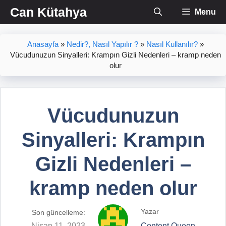
İçeriğe
Can Kütahya
Menu
atla
Anasayfa
»
Nedir?, Nasıl Yapılır ?
»
Nasıl Kullanılır?
»
Vücudunuzun Sinyalleri: Krampın Gizli Nedenleri – kramp neden
olur
Vücudunuzun
Sinyalleri: Krampın
Gizli Nedenleri –
kramp neden olur
Yazar
Son güncelleme:
Nisan 11, 2023
Content Queen