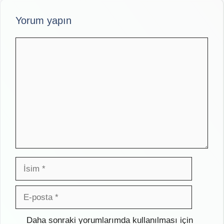
Yorum yapın
Yorum
İsim
E-
posta
İnternet
Daha sonraki yorumlarımda kullanılması için