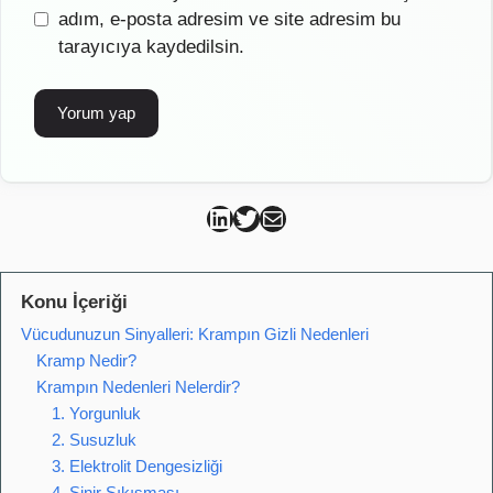
sitesi
adım, e-posta adresim ve site adresim bu
tarayıcıya kaydedilsin.
Can Kütahya Linkedin
Can Kütahya Twitter
Can Kütahya Mail
Konu İçeriği
Vücudunuzun Sinyalleri: Krampın Gizli Nedenleri
Kramp Nedir?
Krampın Nedenleri Nelerdir?
1. Yorgunluk
2. Susuzluk
3. Elektrolit Dengesizliği
4. Sinir Sıkışması