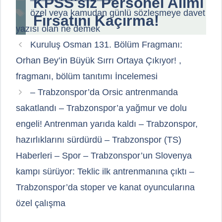
KPSS'siz Personel Alımı
Etiketler
özel veya kamudan günlü sözleşmeye davet
Fırsatını Kaçırma!
yazısı olan ne demek
Kuruluş Osman 131. Bölüm Fragmanı:
Orhan Bey’in Büyük Sırrı Ortaya Çıkıyor! ,
fragmanı, bölüm tanıtımı İncelemesi
– Trabzonspor’da Orsic antrenmanda
sakatlandı – Trabzonspor’a yağmur ve dolu
engeli! Antrenman yarıda kaldı – Trabzonspor,
hazırlıklarını sürdürdü – Trabzonspor (TS)
Haberleri – Spor – Trabzonspor’un Slovenya
kampı sürüyor: Teklic ilk antrenmanına çıktı –
Trabzonspor’da stoper ve kanat oyuncularına
özel çalışma