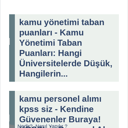
kamu yönetimi taban
puanları - Kamu
Yönetimi Taban
Puanları: Hangi
Üniversitelerde Düşük,
Hangilerin...
kamu personel alımı
kpss siz - Kendine
Güvenenler Buraya!
Kategoriler
Nedir?, Nasıl Yapılır ?