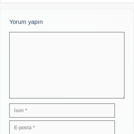
Yorum yapın
Yorum
İsim
E-
posta