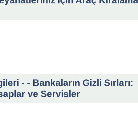
eyahatleriniz İçin Araç Kiralam
eri - - Bankaların Gizli Sırları:
saplar ve Servisler