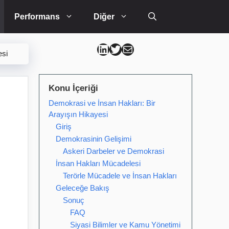
Performans
Diğer
Can Kütahya Linkedin
Can Kütahya Twitter
Can Kütahya Mail
esi
Konu İçeriği
Demokrasi ve İnsan Hakları: Bir
Arayışın Hikayesi
Giriş
Demokrasinin Gelişimi
Askeri Darbeler ve Demokrasi
İnsan Hakları Mücadelesi
Terörle Mücadele ve İnsan Hakları
Geleceğe Bakış
Sonuç
FAQ
Siyasi Bilimler ve Kamu Yönetimi