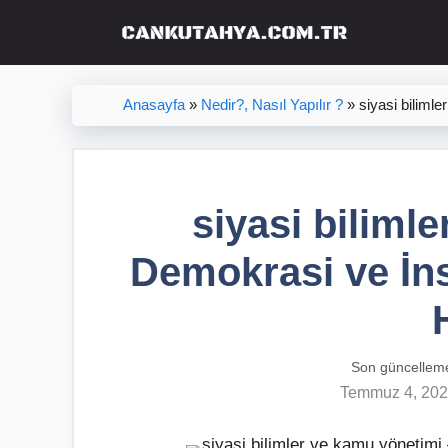
İçeriğe
atla
Anasayfa
»
Nedir?, Nasıl Yapılır ?
»
siyasi biliml
siyasi biliml
Demokrasi ve İns
Son güncellem
Temmuz 4, 20