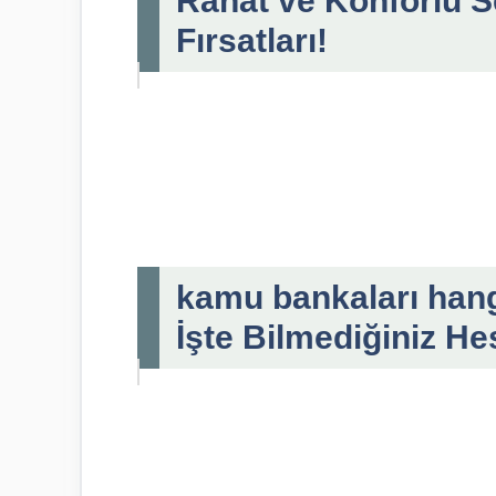
Rahat ve Konforlu S
Fırsatları!
kamu bankaları hangil
İşte Bilmediğiniz He