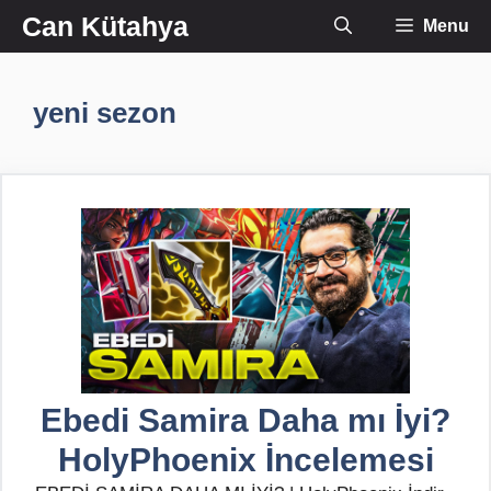
İçeriğe
Can Kütahya
Menu
atla
yeni sezon
Ebedi Samira Daha mı İyi?
HolyPhoenix İncelemesi