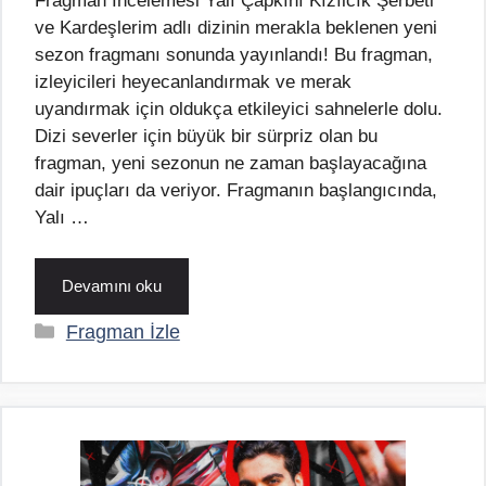
Fragman İncelemesi Yalı Çapkını Kızılcık Şerbeti
ve Kardeşlerim adlı dizinin merakla beklenen yeni
sezon fragmanı sonunda yayınlandı! Bu fragman,
izleyicileri heyecanlandırmak ve merak
uyandırmak için oldukça etkileyici sahnelerle dolu.
Dizi severler için büyük bir sürpriz olan bu
fragman, yeni sezonun ne zaman başlayacağına
dair ipuçları da veriyor. Fragmanın başlangıcında,
Yalı …
Devamını oku
Kategoriler
Fragman İzle