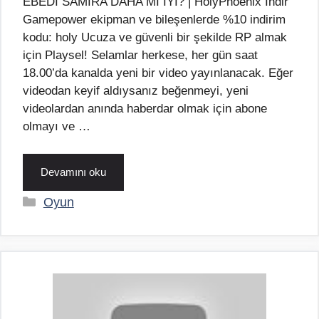
EBEDİ SAMİRA DAHA MI İYİ? | HolyPhoenix İndir
Gamepower ekipman ve bileşenlerde %10 indirim
kodu: holy Ucuza ve güvenli bir şekilde RP almak
için Playsel! Selamlar herkese, her gün saat
18.00’da kanalda yeni bir video yayınlanacak. Eğer
videodan keyif aldıysanız beğenmeyi, yeni
videolardan anında haberdar olmak için abone
olmayı ve …
Devamını oku
Kategoriler
Oyun