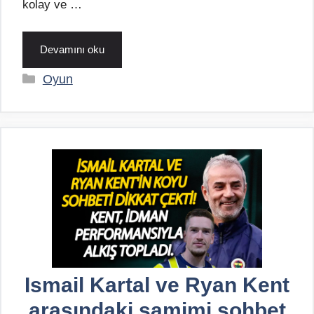
kolay ve …
Devamını oku
Kategoriler
Oyun
Ismail Kartal ve Ryan Kent
arasındaki samimi sohbet