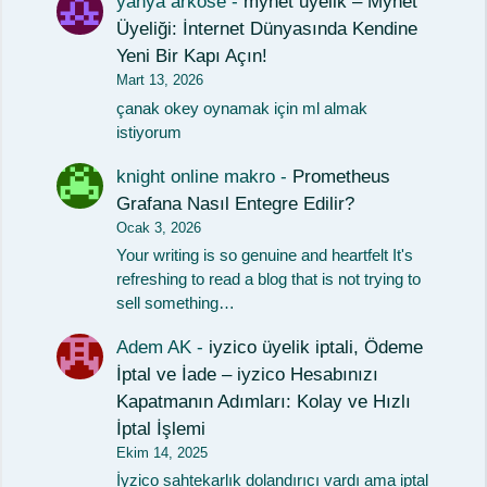
yahya arköse
-
mynet uyelik – Mynet
Üyeliği: İnternet Dünyasında Kendine
Yeni Bir Kapı Açın!
Mart 13, 2026
çanak okey oynamak için ml almak
istiyorum
knight online makro
-
Prometheus
Grafana Nasıl Entegre Edilir?
Ocak 3, 2026
Your writing is so genuine and heartfelt It's
refreshing to read a blog that is not trying to
sell something…
Adem AK
-
iyzico üyelik iptali, Ödeme
İptal ve İade – iyzico Hesabınızı
Kapatmanın Adımları: Kolay ve Hızlı
İptal İşlemi
Ekim 14, 2025
İyzico sahtekarlık dolandırıcı vardı ama iptal