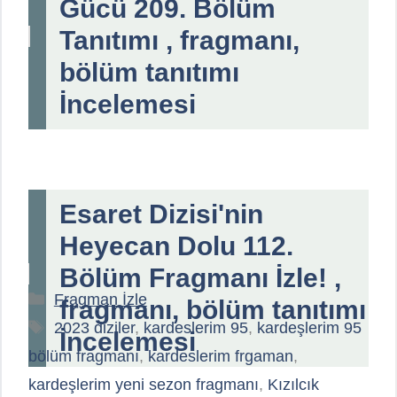
Gücü 209. Bölüm
Tanıtımı , fragmanı,
bölüm tanıtımı
İncelemesi
Esaret Dizisi'nin
Heyecan Dolu 112.
Bölüm Fragmanı İzle! ,
Kategoriler
Fragman İzle
fragmanı, bölüm tanıtımı
Etiketler
2023 diziler
,
kardeslerim 95
,
kardeşlerim 95
İncelemesi
bölüm fragmanı
,
kardeslerim frgaman
,
kardeşlerim yeni sezon fragmanı
,
Kızılcık