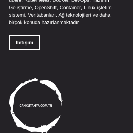
üzere;
Kubernetes
,
Docker,
DevOps
, Yazılım
Geliştirme,
OpenShift
,
Container
,
Linux
işletim
sistemi, Veritabanları, Ağ teknolojileri ve daha
birçok konuda hazırlanmaktadır
İletişim