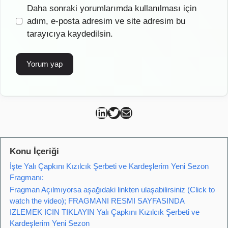
İnternet
Daha sonraki yorumlarımda kullanılması için
sitesi
adım, e-posta adresim ve site adresim bu
tarayıcıya kaydedilsin.
Can Kütahya Linkedin
Can Kütahya Twitter
Can Kütahya Mail
Konu İçeriği
İşte Yalı Çapkını Kızılcık Şerbeti ve Kardeşlerim Yeni Sezon
Fragmanı:
Fragman Açılmıyorsa aşağıdaki linkten ulaşabilirsiniz (Click to
watch the video); FRAGMANI RESMI SAYFASINDA
IZLEMEK ICIN TIKLAYIN Yalı Çapkını Kızılcık Şerbeti ve
Kardeşlerim Yeni Sezon