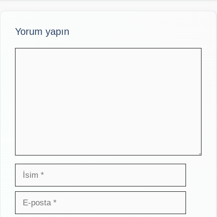
Yorum yapın
Yorum
İsim
E-
posta