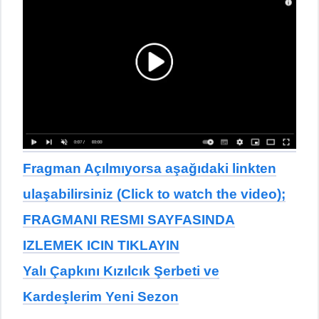
Fragman Açılmıyorsa aşağıdaki linkten
ulaşabilirsiniz (Click to watch the video);
FRAGMANI RESMI SAYFASINDA
IZLEMEK ICIN TIKLAYIN
Yalı Çapkını Kızılcık Şerbeti ve
Kardeşlerim Yeni Sezon