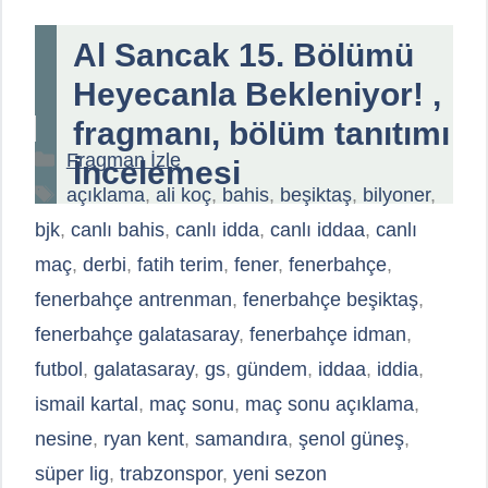
Al Sancak 15. Bölümü
Heyecanla Bekleniyor! ,
fragmanı, bölüm tanıtımı
Kategoriler
Fragman İzle
İncelemesi
Etiketler
açıklama
,
ali koç
,
bahis
,
beşiktaş
,
bilyoner
,
bjk
,
canlı bahis
,
canlı idda
,
canlı iddaa
,
canlı
maç
,
derbi
,
fatih terim
,
fener
,
fenerbahçe
,
fenerbahçe antrenman
,
fenerbahçe beşiktaş
,
fenerbahçe galatasaray
,
fenerbahçe idman
,
futbol
,
galatasaray
,
gs
,
gündem
,
iddaa
,
iddia
,
ismail kartal
,
maç sonu
,
maç sonu açıklama
,
nesine
,
ryan kent
,
samandıra
,
şenol güneş
,
süper lig
,
trabzonspor
,
yeni sezon