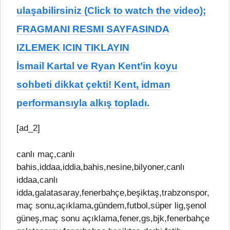
ulaşabilirsiniz (Click to watch the video);
FRAGMANI RESMI SAYFASINDA
IZLEMEK ICIN TIKLAYIN
İsmail Kartal ve Ryan Kent’in koyu
sohbeti dikkat çekti! Kent, idman
performansıyla alkış topladı.
[ad_2]
canlı maç,canlı
bahis,iddaa,iddia,bahis,nesine,bilyoner,canlı
iddaa,canlı
idda,galatasaray,fenerbahçe,beşiktaş,trabzonspor,
maç sonu,açıklama,gündem,futbol,süper lig,şenol
güneş,maç sonu açıklama,fener,gs,bjk,fenerbahçe