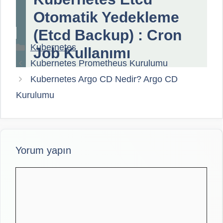
Otomatik Yedekleme
(Etcd Backup) : Cron
Kategoriler
Kubernetes
Job Kullanımı
Kubernetes Prometheus Kurulumu
Kubernetes Argo CD Nedir? Argo CD
Kurulumu
Yorum yapın
Yorum