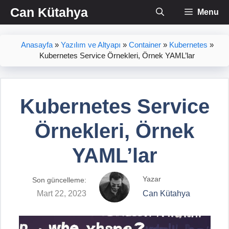
İçeriğe
Can Kütahya
Menu
atla
Anasayfa
»
Yazılım ve Altyapı
»
Container
»
Kubernetes
»
Kubernetes Service Örnekleri, Örnek YAML’lar
Kubernetes Service
Örnekleri, Örnek
YAML’lar
Yazar
Son güncelleme:
Mart 22, 2023
Can Kütahya