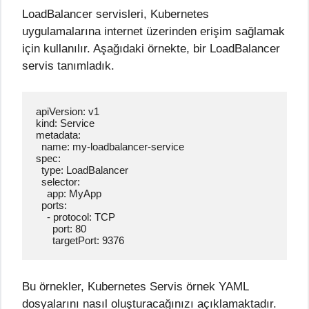
LoadBalancer servisleri, Kubernetes
uygulamalarına internet üzerinden erişim sağlamak
için kullanılır. Aşağıdaki örnekte, bir LoadBalancer
servis tanımladık.
apiVersion: v1

kind: Service

metadata:

  name: my-loadbalancer-service

spec:

  type: LoadBalancer

  selector:

    app: MyApp

  ports:

    - protocol: TCP

      port: 80

      targetPort: 9376
Bu örnekler, Kubernetes Servis örnek YAML
dosyalarını nasıl oluşturacağınızı açıklamaktadır.