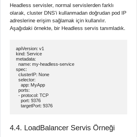
Headless servisler, normal servislerden farklı
olarak, cluster DNS’i kullanmadan doğrudan pod IP
adreslerine erişim sağlamak için kullanılır.
Aşağıdaki örnekte, bir Headless servis tanımladık.
apiVersion: v1

kind: Service

metadata:

  name: my-headless-service

spec:

  clusterIP: None

  selector:

    app: MyApp

  ports:

  - protocol: TCP

    port: 9376

    targetPort: 9376
4.4. LoadBalancer Servis Örneği