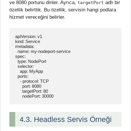
ve 8080 portunu dinler. Ayrıca,
adlı bir
targetPort
özellik belirttik. Bu özellik, servisin hangi podlara
hizmet vereceğini belirler.
apiVersion: v1

kind: Service

metadata:

  name: my-nodeport-service

spec:

  type: NodePort

  selector:

    app: MyApp

  ports:

    - protocol: TCP

      port: 8080

      targetPort: 80

      nodePort: 30000
4.3. Headless Servis Örneği