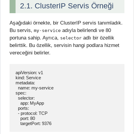
2.1. ClusterIP Servis Örneği
Aşağıdaki örnekte, bir ClusterIP servis tanımladık.
Bu servis,
adıyla belirlendi ve 80
my-service
portuna sahip. Ayrıca,
adlı bir özellik
selector
belirttik. Bu özellik, servisin hangi podlara hizmet
vereceğini belirler.
apiVersion: v1

kind: Service

metadata:

  name: my-service

spec:

  selector:

    app: MyApp

  ports:

  - protocol: TCP

    port: 80

    targetPort: 9376