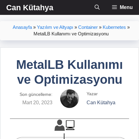
İçeriğe
Can Kütahya
Menu
atla
Anasayfa
»
Yazılım ve Altyapı
»
Container
»
Kubernetes
»
MetalLB Kullanımı ve Optimizasyonu
MetalLB Kullanımı
ve Optimizasyonu
Yazar
Son güncelleme:
Mart 20, 2023
Can Kütahya