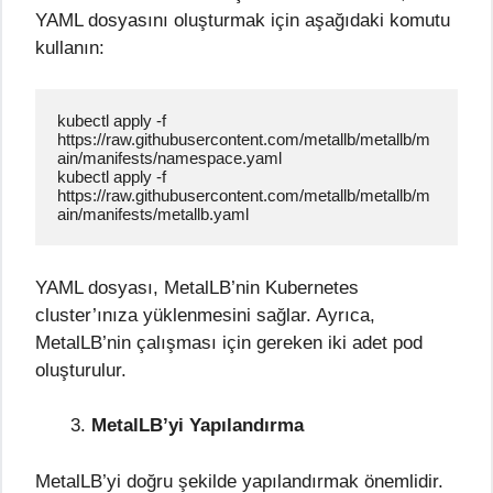
YAML dosyasını oluşturmak için aşağıdaki komutu
kullanın:
kubectl apply -f 
https://raw.githubusercontent.com/metallb/metallb/m
ain/manifests/namespace.yaml

kubectl apply -f 
https://raw.githubusercontent.com/metallb/metallb/m
ain/manifests/metallb.yaml
YAML dosyası, MetalLB’nin Kubernetes
cluster’ınıza yüklenmesini sağlar. Ayrıca,
MetalLB’nin çalışması için gereken iki adet pod
oluşturulur.
MetalLB’yi Yapılandırma
MetalLB’yi doğru şekilde yapılandırmak önemlidir.