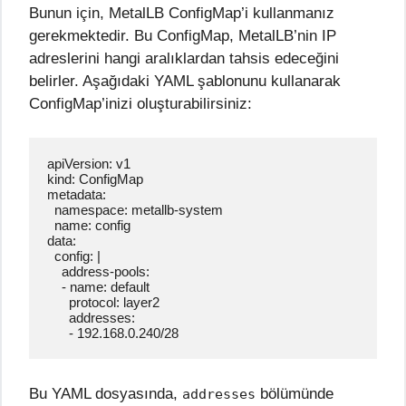
Bunun için, MetalLB ConfigMap’i kullanmanız
gerekmektedir. Bu ConfigMap, MetalLB’nin IP
adreslerini hangi aralıklardan tahsis edeceğini
belirler. Aşağıdaki YAML şablonunu kullanarak
ConfigMap’inizi oluşturabilirsiniz:
apiVersion: v1

kind: ConfigMap

metadata:

  namespace: metallb-system

  name: config

data:

  config: |

    address-pools:

    - name: default

      protocol: layer2

      addresses:

      - 192.168.0.240/28
Bu YAML dosyasında,
bölümünde
addresses