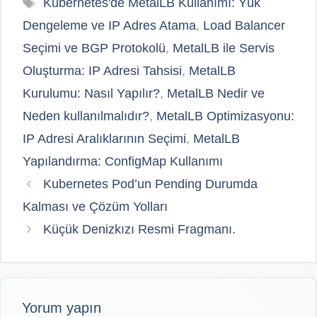
Etiketler
Kubernetes'de MetalLB Kullanımı: Yük
Dengeleme ve IP Adres Atama
,
Load Balancer
Seçimi ve BGP Protokolü
,
MetalLB ile Servis
Oluşturma: IP Adresi Tahsisi
,
MetalLB
Kurulumu: Nasıl Yapılır?
,
MetalLB Nedir ve
Neden kullanılmalıdır?
,
MetalLB Optimizasyonu:
IP Adresi Aralıklarının Seçimi
,
MetalLB
Yapılandırma: ConfigMap Kullanımı
Kubernetes Pod’un Pending Durumda
Kalması ve Çözüm Yolları
Küçük Denizkızı Resmi Fragmanı.
Yorum yapın