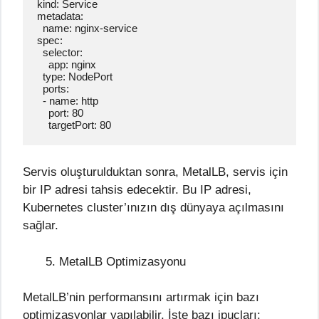
kind: Service

metadata:

  name: nginx-service

spec:

  selector:

    app: nginx

  type: NodePort

  ports:

  - name: http

    port: 80

    targetPort: 80
Servis oluşturulduktan sonra, MetalLB, servis için
bir IP adresi tahsis edecektir. Bu IP adresi,
Kubernetes cluster’ınızın dış dünyaya açılmasını
sağlar.
MetalLB Optimizasyonu
MetalLB’nin performansını artırmak için bazı
optimizasyonlar yapılabilir. İşte bazı ipuçları: