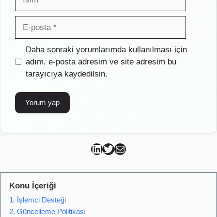
E-
posta
İnternet
Daha sonraki yorumlarımda kullanılması için
sitesi
adım, e-posta adresim ve site adresim bu
tarayıcıya kaydedilsin.
Can Kütahya Linkedin
Can Kütahya Twitter
Can Kütahya Mail
Konu İçeriği
1. İşlemci Desteği
2. Güncelleme Politikası