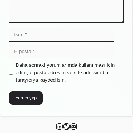
İsim
E-
posta
İnternet
Daha sonraki yorumlarımda kullanılması için
sitesi
adım, e-posta adresim ve site adresim bu
tarayıcıya kaydedilsin.
Can Kütahya Linkedin
Can Kütahya Twitter
Can Kütahya Mail