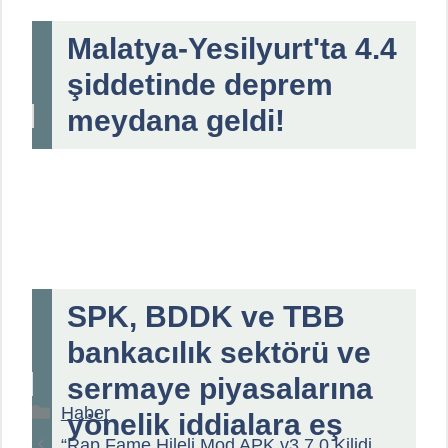
Malatya-Yesilyurt'ta 4.4
şiddetinde deprem
meydana geldi!
SPK, BDDK ve TBB
bankacılık sektörü ve
sermaye piyasalarına
Kategoriler
Haber
yönelik iddialara eş
“Rap Fame Hileli Mod APK v3.7.0 Kilidi