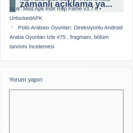
zamanlı açıklama ya...
Açık” Mod Apk indir Rap Fame v3.7.0 •
UnlockedAPK
Polis Arabası Oyunları: Direksiyonlu Android
Araba Oyunları İzle #75 , fragmanı, bölüm
tanıtımı İncelemesi
Yorum yapın
Yorum