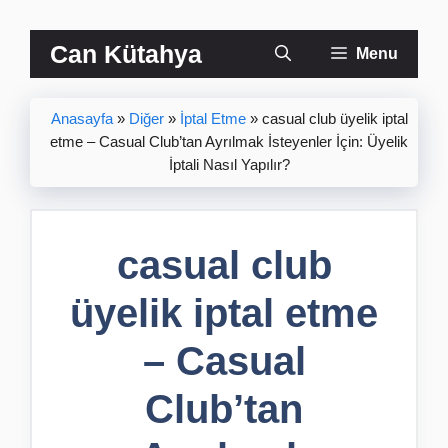
İçeriğe
Can Kütahya
Menu
atla
Anasayfa
»
Diğer
»
İptal Etme
»
casual club üyelik iptal
etme – Casual Club’tan Ayrılmak İsteyenler İçin: Üyelik
İptali Nasıl Yapılır?
casual club
üyelik iptal etme
– Casual
Club’tan