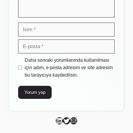
İsim
E-
posta
İnternet
Daha sonraki yorumlarımda kullanılması
sitesi
için adım, e-posta adresim ve site adresim
bu tarayıcıya kaydedilsin.
Can Kütahya Linkedin
Can Kütahya Twitter
Can Kütahya Mail