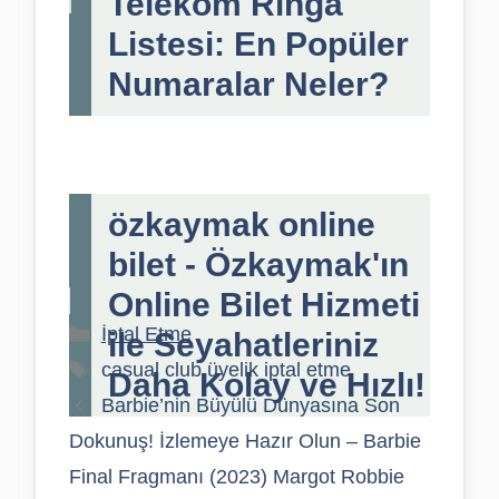
Telekom Ringa
Listesi: En Popüler
Numaralar Neler?
özkaymak online
bilet - Özkaymak'ın
Online Bilet Hizmeti
Kategoriler
İptal Etme
ile Seyahatleriniz
Etiketler
casual club üyelik iptal etme
Daha Kolay ve Hızlı!
Barbie’nin Büyülü Dünyasına Son
Dokunuş! İzlemeye Hazır Olun – Barbie
Final Fragmanı (2023) Margot Robbie