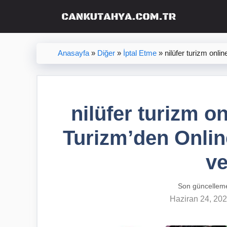
İçeriğe
atla
Anasayfa
»
Diğer
»
İptal Etme
»
nilüfer turizm onlin
nilüfer turizm onl
Turizm’den Online 
ve
Son güncellem
Haziran 24, 20