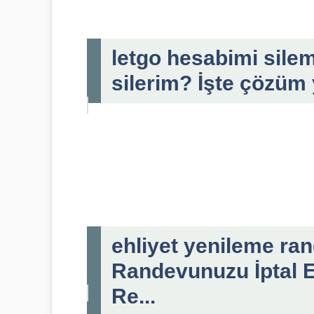
letgo hesabimi sile
silerim? İşte çözüm y
ehliyet yenileme ran
Randevunuzu İptal 
Re...