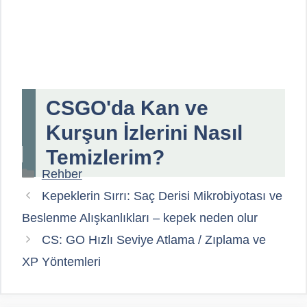
CSGO'da Kan ve
Kurşun İzlerini Nasıl
Temizlerim?
Kategoriler
Rehber
Kepeklerin Sırrı: Saç Derisi Mikrobiyotası ve
Beslenme Alışkanlıkları – kepek neden olur
CS: GO Hızlı Seviye Atlama / Zıplama ve
XP Yöntemleri