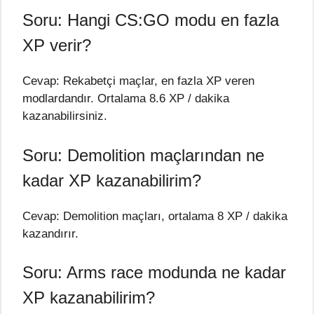
Soru: Hangi CS:GO modu en fazla
XP verir?
Cevap: Rekabetçi maçlar, en fazla XP veren
modlardandır. Ortalama 8.6 XP / dakika
kazanabilirsiniz.
Soru: Demolition maçlarından ne
kadar XP kazanabilirim?
Cevap: Demolition maçları, ortalama 8 XP / dakika
kazandırır.
Soru: Arms race modunda ne kadar
XP kazanabilirim?