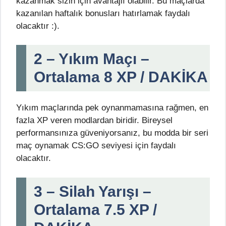
kazanmak sizin için avantajlı olabilir. Bu maçlarda
kazanılan haftalık bonusları hatırlamak faydalı
olacaktır :).
2 – Yıkım Maçı –
Ortalama 8 XP / DAKİKA
Yıkım maçlarında pek oynanmamasına rağmen, en
fazla XP veren modlardan biridir. Bireysel
performansınıza güveniyorsanız, bu modda bir seri
maç oynamak CS:GO seviyesi için faydalı
olacaktır.
3 – Silah Yarışı –
Ortalama 7.5 XP /