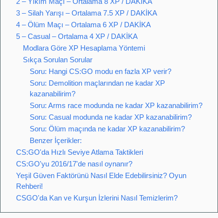
2 – Yıkım Maçı – Ortalama 8 XP / DAKİKA
3 – Silah Yarışı – Ortalama 7.5 XP / DAKİKA
4 – Ölüm Maçı – Ortalama 6 XP / DAKİKA
5 – Casual – Ortalama 4 XP / DAKİKA
Modlara Göre XP Hesaplama Yöntemi
Sıkça Sorulan Sorular
Soru: Hangi CS:GO modu en fazla XP verir?
Soru: Demolition maçlarından ne kadar XP
kazanabilirim?
Soru: Arms race modunda ne kadar XP kazanabilirim?
Soru: Casual modunda ne kadar XP kazanabilirim?
Soru: Ölüm maçında ne kadar XP kazanabilirim?
Benzer İçerikler:
CS:GO'da Hızlı Seviye Atlama Taktikleri
CS:GO'yu 2016/17'de nasıl oynanır?
Yeşil Güven Faktörünü Nasıl Elde Edebilirsiniz? Oyun
Rehberi!
CSGO'da Kan ve Kurşun İzlerini Nasıl Temizlerim?