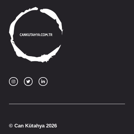
© Can Kütahya 2026