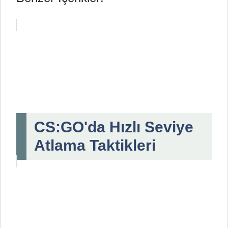
CS:GO'da Hızlı Seviye
Atlama Taktikleri